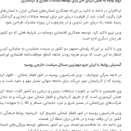
لزوم توجه به نقش دریای خزر برای توسعه مبادلات تجاری و گردشگری
اردکانیان در ادامه با تاکید بر این‌که همکاری استان‌های شمالی ایران با استان‌ه
قرار بگیرد، گفت: باید از ظرفیت دریای خزر برای توسعه مبادلات تجاری و گردشگر
زمینه نقشه راه دریای خزر تدوین و در چارچوب آن پروژه مشترک طراحی شود.
وزیر نیرو تاکید کرد: توسعه همکاری اقتصادی دوجانبه در شرایط فعلی که دو کشو
هر زمان دیگری لازم است.
وی با تاکید بر این‌که رؤسای جمهور دو کشور بر سرعت بخشیدن به عملیاتی کردن تفا
انتظار ما این است که مردم هرچه زودتر شاهد الحاق موافقت‌نامه اقتصادی اوراسیا
گسترش روابط با ایران جزو مهم‌ترین مسائل سیاست خارجی روسیه
در ادامه سرگی چبوتارف – وزیر فدراسیون روسیه در امور قفقاز شمالی – اظهار کر
روسیه که از آذربایجان عبور می‌کند برای جامعه جهانی بسیار مهم و مفید است و ب
وی هم‌چنین با تاکید بر تقویت ارتباطات زمینی و دریایی دو کشور گفت: ایجاد کر
همان کریدوری است که از طریق آذربایجان و قفقاز شمالی عبور می‌کند و به تبادل
شرکت‌های بین‌المللی در مسیر شرق و غرب جابجایی مسافر و کالا را با سهولت بی
وزیر فدراسیون روسیه در امور قفقاز شمالی تصریح کرد: تاریخچه روابط فرهنگی ای
کشور بر آن واقف بوده و در تلاش برای حفظ آن هستند.
وی ادامه داد: ما علاقه‌مندیم اعتماد بین دو کشور به‌منظور توسعه ویژگی‌های اجتم
می‌تواند نقش مهمی را در توسعه روابط ایران و روسیه ایفا کند.