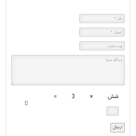
پاسخی بگذارید
شش
×
3
=
ارسال