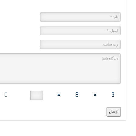
پاسخی بگذارید
=
8
×
3
ارسال