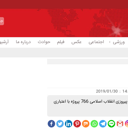
ورزشی
اجتماعی
عکس
فیلم
حوادث
درباره ما
آرشیو
استاندار مازندران گفت: همزمان با ایام الله دهه فجر و چهلمین سالگرد پیروزی انقلاب اسلامی 766 پرو‍ژه با اعتباری