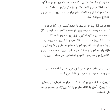
دگان در نشست خبری که به مناسبت چهلمین سالگرد
پیروزی انقلاب اسلامی برگزار شد، با بیان این که از مجموع پرو‍ژه هایی که در این دهه افتتاح می شود، 76 پرو‍ژه تولیدی – صنعتی با
اعتباری بیش از 397 میلیارد تومان اشتغال زا بوده و برای 861 نفر شغل ایجاد خواهد نمود، اظهار داشت: هم چنین 566 پروژه عمرانی و
استاندار مازندران ادامه داد: از مجموع پروژه های امسال، 132 پروژه مرتبط با توزیع برق، 83 پروژه مرتبط با جهاد کشارزی، 69 پروژه
مربوط به راه و شهرسازی، 59 پروژه مربوط به راهداری و حمل و نقل جاده ای، 40 پروژه مربوط به نوسازی، توسعه و تجهیز مدارس، 31
پروژه مربوط به بنیاد شهید و امور ایثارگران، 28 پروژه مربوط به میراث فرهنگی، صنایع دستی و گردشگری، 22 پروژه مربوط به گاز
مازندران، 21 پروژه مربوط به آب منطقه ای، 20 پروژه بنیاد مسکن، 13 پروژه شیلات، 12 پروژه در آب و فاضلاب و 12 پروژه مربوط به
ه مربوط به صنعت، معدن و تجارت، برق منطقه ای، شهرک های صنعتی و شهرداری
کتالم و سادات شهر هر کدام 6 پروژه، راه آهن، بانک توسعه تعاون، علوم پزشکی مازندران و شهرداری نکا هر کدام 5 پروژه، منابع طبیعی
و آبخیزداری مازندران (ساری)، بندر امیرآباد، شرکت غله منطقه 2 ، مرکز تحقیقات کشاورزی و سازمان تامین اجتماعی هر کدام 3 پروژه
این که در بخش روستایی 128 پروژه با اعتباری بالغ بر 239 میلیارد ریال در ایام به بهره برداری می رسد, ادامه داد: در
نماینده عالی دولت در مازندران، با اشاره به این که در ایام الله دهه فجر امسال 34 پروژه با اعتباری بیش از 354 میلیارد تومان در بخش
های مختلف کلنگ زنی خواهد شد، افزود: در میان شهرستان های استان، بابل با 92 پروژه، آمل با 68، ساری با 63 پروژه، و بهشهر و نکا