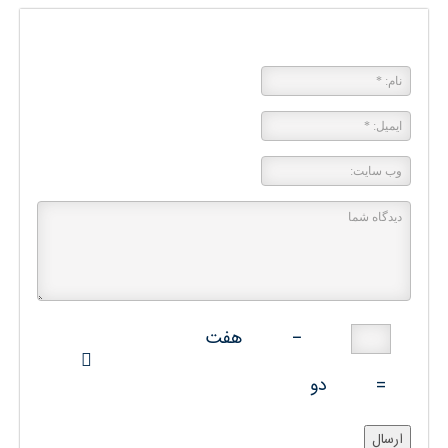
پاسخی بگذارید
−
هفت
=
دو
ارسال