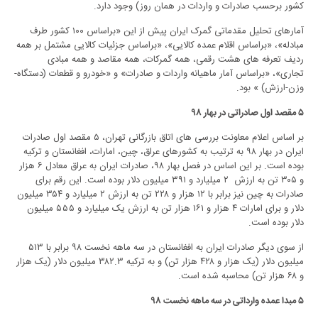
کشور برحسب صادرات و واردات در همان روز) وجود دارد.
آمارهای تحلیل مقدماتی گمرک ایران پیش از این «براساس ۱۰۰ کشور طرف
مبادله»، «براساس اقلام عمده کالایی»، «براساس جزئیات کالایی مشتمل بر همه
ردیف تعرفه های هشت رقمی، همه گمرکات، همه مقاصد و همه مبادی
تجاری»، «براساس آمار ماهیانه واردات و صادرات» و «خودرو و قطعات (دستگاه-
وزن-ارزش) » بود.
۵ مقصد اول صادراتی در بهار ۹۸
بر اساس اعلام معاونت بررسی های اتاق بازرگانی تهران، ۵ مقصد اول صادرات
ایران در بهار ۹۸ به ترتیب به کشورهای عراق، چین، امارات، افغانستان و ترکیه
بوده است. بر این اساس در فصل بهار ۹۸، صادرات ایران به عراق معادل ۶ هزار
و ۳۰۵ تن به ارزش ۲ میلیارد و ۳۹۱ میلیون دلار بوده است. این رقم برای
صادرات به چین نیز برابر با ۱۲ هزار و ۲۲۸ تن به ارزش ۲ میلیارد و ۳۵۴ میلیون
دلار و برای امارات ۴ هزار و ۱۶۱ هزار تن به ارزش یک میلیارد و ۵۵۵ میلیون
دلار بوده است.
از سوی دیگر صادرات ایران به افغانستان در سه ماهه نخست ۹۸ برابر با ۵۱۳
میلیون دلار (یک هزار و ۴۲۸ هزار تن) و به ترکیه ۳۸۲.۳ میلیون دلار (یک هزار
و ۶۸ هزار تن) محاسبه شده است.
۵ مبدا عمده وارداتی در سه ماهه نخست ۹۸