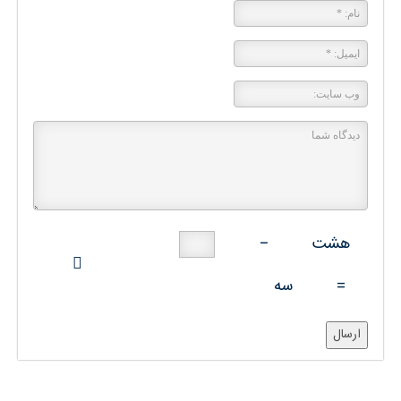
هشت
−
=
سه
ارسال