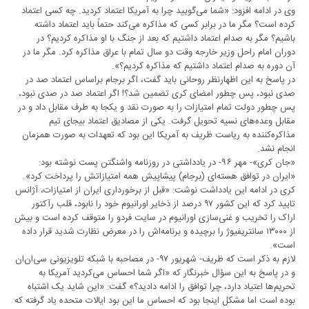
وی در ادامه افزود: «شما می‌گویید چرا به آمریکا اعتماد کردید. چه کسی اعتماد
کرده است؟ مگر ما در برابر کسی که مذاکره می‌کند حتماً باید اعتماد داشته
باشیم؟ مگر به صدام اعتماد داشتیم که بعد از جنگ با او مذاکره کردیم؟ در
دوران امام راحل وزیر خارجه وقت دو سال تمام با عراق مذاکره کرد. مگر ما در
آن دوره به صدام اعتماد داشتیم که مذاکره کردیم؟».
در پاسخ به این اظهارنظر روحانی باید گفت، اگر برجام براساس اعتماد صد در
صدی نبود، پس چطور امضای کری تضمین شد؟! اگر اعتماد صد در صدی نبود،
پس چطور دولت تمام امتیازات را به صورت نقد و یکجا به طرف مقابل داد و در
مقابل وعده‌های نسیه تحویل گرفت. یکی از مصادیق اعتماد بیجای تیم
مذاکره‌کننده به ریاست ظریف به آمریکا این بود که تعهدات به صورت همزمان
انجام نشد.
«جان کری»- مهر ۹۶- در یادداشتی در روزنامه واشنگتن پست نوشته بود:
«ایران در توافق هسته‌ای (برجام) پیشاپیش همه امتیازاتش را پرداخت کرد».
کری در ادامه این یادداشت نوشت: «قبل از برخورداری ایران از امتیازات، آژانس
تایید کرد که این کشور ۹۷ درصد از ذخایر اورانیوم خود را نابود، قلب رآکتور
اراک را تخریب و غنی‌سازی اورانیوم در سایت فردو را متوقف کرده است و بیش
از ۱۳۰۰۰ سانتریفیوژ را برچیده و برنامه‌اش را در معرض نظارت شدید قرار داده
است».
لازم به ذکر است که ظریف- شهریور ۹۷- در مصاحبه با شبکه تلویزیونی سی‌ان‌ان
و در پاسخ به این سؤال خبرنگار که «اگر شما احساس می‌کردید آمریکا به
تحریم‌ها اعتیاد دارد، چرا توافق را ادامه دادید؟» گفت: «این شاید یک ‌اشتباه
بوده است اما مشکل اینجا بود که احساس ما این بود ایالات متحده یاد گرفته که