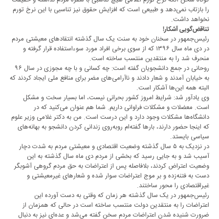
کوتاه سخن آنکه نرخ تورم اعلامی هیچ تناسبی با سفره مردم نداشته و حقیقت
را بازتاب نمی‌دهد و طبیعی است که افزایش حقوق نیز تناسبی با این نرخ تورم
نخواهد داشت.
تناقض‌گویی آشکار!
رئیس‌جمهور در سخنان خود به سنت یک سال گذشته انتقادهای معیشتی مردم
در دی ماه سال ۱۳۹۶ که از سوی برخی افراد مورد سوءاستفاده قرار گرفته و
منحرف شد را به منتقدین منتسب ساخته است.
روحانی در جمع دانشجویان گفته است‌: چه کسانی و با چه مجوزی در سال ۹۶
به خیابان آمدند و شعار دادند و ناآرامی‌های مضر برای منافع ملی ایجاد کردند که
البته همه این‌ها آشکار است.
وی یادآور شد: شرایط امروز کشور بحرانی نیست، اما بسیار سخت و مشکل
است. معضلات و مشکلات فراوانی داریم. شما هم عنوان می‌کنید که در
دانشگاه‌ها مشکلات وجود دارد و این درست است. من به دکتر غلامی وزیر علوم
که اینجا حضور دارند، بارها گفته‌ام روبه‌روی زندانی کردن دانشجو به بهانه‌های
سیاسی بایستد.
در نزدیک به ۵ سال گذشته وضعیت اقتصادی و معیشتی مردم به شدت دچار
آسیب شد و به جایی رسید که بخشی از مردم دی ماه سال گذشته به این
وضعیت اعتراض کردند، بلافاصله پس از اعتراضات به حق مردم گروهی آشوبگر
دست به فتنه‌زده و بر موج اعتراضات سوار شده و شعارهای غیر‌معیشتی و
غیر‌اقتصادی را محور ساختند.
رئیس‌جمهور در یک سال گذشته هر زمان که وقتی به دست آورده این
اعتراضات را به منتقدین دولت منتسب ساخته است در حالی که همزمان از
ضرورت شنیده شدن اعتراضات مردم سخن گفته می‌شد و عده‌ای نیز به دنبال