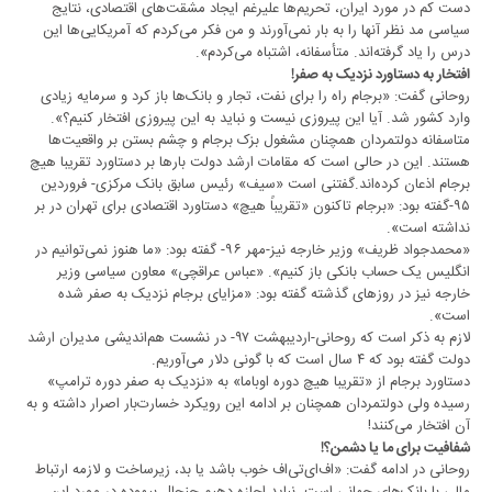
دست کم در مورد ایران، تحریم‌ها علیرغم ایجاد مشقت‌های اقتصادی، نتایج
سیاسی مد نظر آنها را به بار نمی‌آورند و من فکر می‌کردم که آمریکایی‌ها این
درس را یاد گرفته‌اند. متأسفانه،‌ اشتباه می‌کردم».
افتخار به دستاورد نزدیک به صفر!
روحانی گفت: «برجام راه را برای نفت، تجار و بانک‌ها باز کرد و سرمایه زیادی
وارد کشور شد. آیا این پیروزی نیست و نباید به این پیروزی افتخار کنیم؟».
متاسفانه دولتمردان همچنان مشغول بزک برجام و چشم بستن بر واقعیت‌ها
هستند. این در حالی است که مقامات ارشد دولت بارها بر دستاورد تقریبا هیچ
برجام اذعان کرده‌اند.گفتنی است «سیف» رئیس‌ سابق بانک مرکزی- فروردین
۹۵-گفته بود: «برجام تاکنون «تقریباً هیچ» دستاورد اقتصادی برای تهران در بر
نداشته است».
«محمدجواد ظریف» وزیر خارجه نیز-مهر ۹۶- گفته بود: «ما هنوز نمی‌توانیم در
انگلیس یک حساب بانکی باز کنیم». «عباس عراقچی» معاون سیاسی وزیر
خارجه نیز در روزهای گذشته گفته بود: «مزایای برجام نزدیک به صفر شده
است».
لازم به ذکر است که روحانی-اردیبهشت ۹۷- در نشست هم‌اندیشی مدیران ارشد
دولت گفته بود که ۴ سال است که با گونی دلار می‌آوریم.
دستاورد برجام از «تقریبا هیچ دوره اوباما» به «نزدیک به صفر دوره ترامپ»
رسیده ولی دولتمردان همچنان بر ادامه این رویکرد خسارت‌بار اصرار داشته و به
آن افتخار می‌کنند!
شفافیت برای ما یا دشمن؟!
روحانی در ادامه گفت: «اف‌ای‌تی‌اف خوب باشد یا بد، زیرساخت و لازمه ارتباط