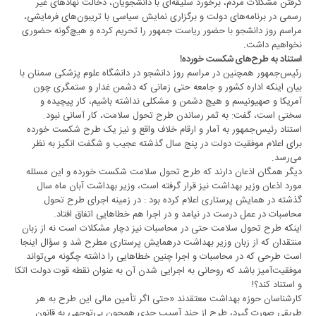
گرفتن مشکلات مردم، برخورد سلیقه‌ای با دانشجویان، دخالت نهادهای غیر
رسمی در برنامه‌های دولت و برگزاری نمایش سیاسی با تریبون‌های فرمایشی،
مراسم روز دانشجو با حضور ریاست جمهور را تحریم کرده و هیچ‌گونه حضوری
نخواهیم داشت.
استناد به طرح‌های شکست خورده!
رئیس‌جمهور همچنین در مراسم روز دانشجو در دانشگاه علوم پزشکی سمنان با
بیان اینکه اداره کشور و جامعه حتی زمانی که دشمن غدار و ستمگری چون
آمریکا و صهیونیسم و هیچ دشمن و مشکلی نداشته باشیم، کار پیچیده و
سختی است، گفت: به ثمر رساندن طرح تحول سلامت، کار آسانی نبود.
استناد رئیس‌جمهور به آمار و ارقام خلاف واقع و نیز یک طرح شکست خورده
برای اعلام موفقیت دولت در پنج سال گذشته عجیب و شگفت انگیز به نظر
می‌رسد.
دیگر همگان اذعان دارند که طرح تحول سلامت شکست خورده و این مسئله
مورد اذعان وزیر بهداشت نیز قرار گرفته است، وزیر بهداشت آبان ماه سال
گذشته در همایش پرستاری اعلام کرده بود : در زمینه اجرای طرح تحول
محاسبات در عمل درست در نیامد و در اجرا هم خطاهایی اتفاق افتاد.
اینکه طرح تحول سلامت حتی در محاسبات نیز دچار مشکلات است نه از زبان
منتقدان که از زبان وزیر بهداشت درهمایش پرستاری مطرح شد و سؤال اینجا
است طرحی که در محاسبات و اجرا چنین خطاهایی را داشته چگونه می‌تواند
موفقیت‌آمیز باشد که روحانی به اجرایی شدن آن به عنوان نقطه قوت دولت اتکا
و استناد کند؟!
کارشناسان حوزه بهداشت معتقدند «‌حتی اگر تأمین مالی این طرح به هر
طریقی صورت گیرد، طرح از چند آسیب‌ جدی همچون بی‌توجهی به قانون