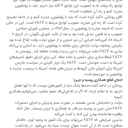
مالی با بانک‌های جهانی است. نباید اجازه دهیم جنجال بیهوده در مورد این
لوایح راه بیفتد ما به تصویب این لوایح ۴ گانه نیاز داریم. باید با پولشویی
مبارزه کنیم و راه آن شفافیت است».
آقای روحانی تاکید کرده است که باید با پولشویی مبارزه کنیم و در ادامه تصریح
کرده است که راه این مبارزه، تصویب لوایح مرتبط با FATF است. این در حالی
است که لایحه مبارزه با پولشویی در سال۱۳۸۶ در مجلس شورای اسلامی
تصویب و به قانون تبدیل شده بود و بعد از تائید شورای نگهبان، در تاریخ ۱۱
آذرماه ۸۸ آئین‌نامه اجرایی آن نیز تدوین و از سوی دولت وقت ابلاغ شده بود.
بنابراین چنانچه دولت اراده‌ای برای مقابله با پولشویی دارد، به آسانی و بی‌آنکه
نیازی به FATF باشد می‌تواند با این پدیده پلشت مقابله کند. پیوستن به
FATF شفاف‌سازی برای دشمن و جاده صاف کنی برای اجرای دقیق تحریم‌های
آمریکا به دست خودمان است. FATF یک ابزار کلیدی در سیاست خارجی
آمریکا برای انزوای مالی گروه‌ها و جریان‌های هدف آمریکا با برچسب مبارزه با
پولشویی و تروریسم است.
ادعای قطع همکاری
روسیه و چین!
روحانی در ادامه گفت:«‌ده‌ها بانک دنیا از کشورهای دوست که با آنها تعامل
داریم، به ما اعلام کردند که اگر در اف‌ای‌تی‌اف عضو نباشید، نمی‌توانیم همکاری
کنیم».
دولت و حامیانش مدعی هستند در صورت عدم پذیرش و اجرای دستورات
FATF حتی چین و روسیه نیز قادر به همکاری با ایران نیستند، حال آنکه
واقعیت‌ها،‌اشتباه بودن این ادعا را ثابت می‌کند.
بدترین شرایطی که FATF می‌تواند برای یک کشور به وجود آورد، «اقدام
متقابل» است که از آن تحت عنوان لیست سیاه یاد می‌شود. در یادداشت