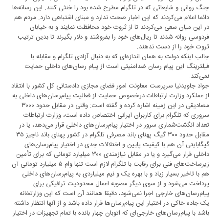
جنگ روانی و شایعاتی که در تلگرام مطرح شده بود را خنثی کنند. این رسانه‌ها
دائما اعلام می‌کردند که این اخبار صحت ندارد و مبنای ‌‌اشتباهی دارد. مردم هم
در این میان سعی می‌کردند تا از ثروت خود محافظت نمایند و به خیابان
فردوسی روانه شدند تا ریال‌های خود را بفروشند و دلار بگیرند تا بدین ترتیب
ثروت خود را از دست ندهند.
جالب اینکه دولت به همان اندازه‌ای که به دنبال آزادی تلگرام و مقابله با
فیلترینگ این پیام رسان ضدامنیتی است از پیام رسان‌های داخلی حمایت
نمی‌کند.
جواد جاویدنیا سرپرست معاونت امور فضای مجازی دادستانی کل کشور با انتقاد
از عملکرد وزارت ارتباطات درخصوص حمایت از فعالیت پیام‌رسان‌های داخلی به
مصادیقی در این زمینه ‌اشاره کرده و گفته است: وقتی در مقابل حدود ۳۰۰۰
سروری که تلگرام برای کاربران ایرانی اختصاص داده است، وزارت ارتباطات
تعداد انگشت‌شماری سرور در اختیار پیام‌رسان‌های داخلی قرار می‌دهد، یا در
مقابل حدود ۳۰۰ گیگ پهنای باند مصرفی تلگرام در کشور پهنای باند ناچیز ۳۵
گیگابایتی آن هم با کیفیت پایین و اختلالات جدی در اختیار پیام‌رسان‌های
داخلی قرار می‌گیرد و یا در مقابل نیازمندی ۳۰۰ میلیارد تومانی که برای تأمین
زیرساخت‌های فنی برای رقابت با تلگرام لازم است تنها وام ۵ میلیارد تومانی آن
هم با تاخیر بسیار زیاد و با بهره یک و نیم میلیاردی به پیام‌رسان‌های داخلی
پرداخت می‌شود و از سوی دیگر مصوبه اعمال محدودیت ترافیکی برای
پیام‌رسان‌های خارجی اجرا نمی‌شود، دقیقا همانند آن است که این وزارتخانه
یک جاده خاکی در اختیار این پیام‌رسان‌ها قرار داده باشد و از آنها انتظار داشته
باشد با پیام‌رسان‌های خارجی‌ای که اتوبان چهار بانده با تمام تجهیزات در اختیار