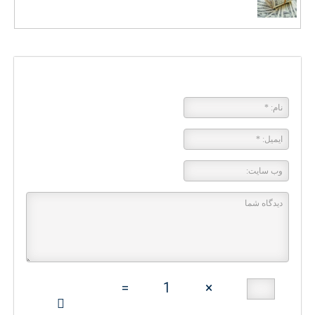
پاسخی بگذارید
=
1
×