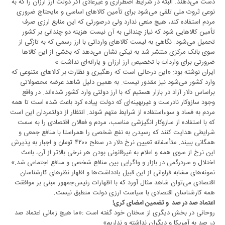
دست می‌دهند. البته در شرایط اضطراری و غیرعادی اگر دولت ارز ارزان را که به
نوعی ثروت ملی تلقی می‌شود برای تأمین کالاهای اساسی و مایحتاج ضروری
مردم استفاده کند، هیچ منعی ندارد ولی درصورتی که این منابع ارزی صرف
تأمین کالاهایی شود که نیاز چندانی به آن نیست هزینه دو چندانی بر کشور
تحمیل می‌شود. نگاهی به لیست کالاهای وارداتی با ارز رسمی که به تازگی از
سوی بانک مرکزی منتشر شد به نیکی نشان می‌دهد که بخشی از این کالاها
ضرورتی برای واردات با تخصیص ارز ارزان و یارانه‌ای نداشت.»
ایران نوشته بود: «این درحالی است که رهگیری و نظارت بر کالاهای متنوعی که
وارد کشور می‌شود نیز مقدور نیست. به همین دلیل شاهد عرضه محصولاتی
براساس دلار آزاد در بازار هستیم که با ارز دولتی وارد کشور شده‌اند. در واقع
وجود سازوکار نادرست و غیربهینه‌ای که دولت پیاده کرد باعث شده است تا همه
مردم به فساد و سوءاستفاده از شرایط متهم شوند. انتظار از دولتمردان این است
که با استفاده از سازوکار انگیزشی مناسب، مردم و فعالان اقتصادی را به سمت
شرایطی هدایت کنند که رسیدن به نفع شخصی را همراستا با منافع جمعی و
همگانی ببیند. متأسفانه تعیین نرخ دلار در سطح ۴۲۰۰ تومان و اجبار به پذیرش
این نرخ از سوی همه و اعلام به غیرقانونی بودن هر نرخی بالاتر از آن، باعث
اختلال و سردرگمی در بازار و واگرایی بین منافع شخصی و منافع اجتماعی شد.»
نمونه‌های مشابه فراوانی از این قبیل یادداشت‌ها و اظهار نظرهای کارشناسان
اقتصادی می‌توان شاهد مثال آورد که با اظهارات رئیس‌جمهور مبنی بر موافقت
همه کارشناسان اقتصادی با سیاست ارزی دولت منطبق نیست.
اعتماد صد در صد و تضمین امضای کری!
روحانی در بخش دیگری از سخنان خود گفته است :«ما هیچ زمانی اعتماد صد
در صد به آمریکا و دیگران نداشته و نداریم»