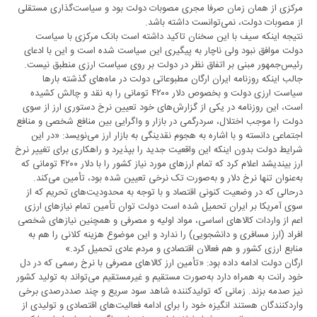
مرکزی از همان زمان صرفا مجری مصوبات دولت بود و سیاست‌گذاری مستقلی
از مصوبات دولت، نمی‌توانست داشته باشد.
نتیجه اینکه سیف با این سخنان تاکید داشته است بانک مرکزی با سیاست
دولت موافق نبود ولی ناچار به پیگیری این سیاست شده است و این با ادعای
رئیس‌جمهور مبنی بر اتفاق نظر در دولت بر روی سیاست ارزی منطبق نیست.
جالب اینکه روزنامه ایران ارگان مطبوعاتی دولت در ماه‌های گذشته بارها
سیاست ارزی دولت و بخصوص دلار ۴۲۰۰ تومانی را به نقد و چالش کشیده
است، این روزنامه در یکی از گزارش‌های خود تعیین نرخ دستوری ارز از سوی
دولت را موجب اختلال، سردرگمی در بازار و واگرایی بین منافع شخصی و منافع
اجتماعی دانسته و با ‌اشاره به هجوم نقدینگی به بازار ارز می‌نویسد: «در این
شرایط دولت بدون اینکه این واقعیت جدید را بپذیرد و راهکاری برای تغییر نرخ
ارز بیندیشد اعلام کرد که تمام ارزهای مورد نیاز کشور را با دلار ۴۲۰۰ تومانی که
به‌عنوان تنها نرخ دلار و به‌صورت تک نرخی تعیین شده بود، تأمین می‌کند.
درحالی که در وضعیت کنونی اقتصاد و با توجه به محدودیت‌های تحریم که از
سوی آمریکا بر ایران تحمیل شده است دولت توان تأمین تمام نیازهای ارزی
اعم از واردات کالاهای اساسی، مواد اولیه و مصرفی و همچنین نیازهای شخصی
افراد (ارز مسافری و دانشجویی) را ندارد و این موضوع هزینه کلانی را هم به
منابع ارزی کشور و هم فعالان اقتصادی و مردم عادی تحمیل کرد.»
ارگان دولت ادامه داده بود: «تأمین ارز کالاهای مصرفی با نرخ رسمی که در دل
خود رانت به همراه دارد به‌صورت مستقیم و غیرمستقیم می‌تواند به تولید کشور
نیز صدمه بزند. زمانی که تولیدکننده شاهد سود سریع و چند صددرصدی برخی
واردکنندگان هستند انگیزه خود را برای ادامه فعالیت‌های اقتصادی و تولیدی از