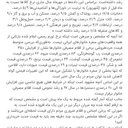
رشد داشته‌است. براساس این داده‌ها در مهرماه سال جاری نرخ کالاها نسبت به
ماه قبل از خود (شهریور) به ترتیب در خوراکی‌ها و آشامیدنی‌ها ۵/۹ درصد،
دخانیات ۱۷/۵ درصد، پوشاک و کفش ۹/۵ درصد، مسکن و آب و برق و گاز ۹/۰
درصد، اثاث منزل ۱۲/۹ درصد، بهداشت و درمان ۲/۲ درصد، حمل‌ونقل ۳/۱
درصد، ارتباطات ۴/۶ درصد، تفریح و امور فرهنگی ۷ درصد، تحصیل ۹/۸ درصد
و کالاهای متفرقه ۱۱/۵ درصد رشد داشته ‌است.»
اما آنچه که مشخص و مبرهن است اینکه نرخ تورم رسمی اعلام شده بازتابی از
همه واقعیت‌های سفره خانوارهای ایرانی نیست. به‌طوری‌که بررسی متوسط
قیمت خرده‌فروشی برخی از اقلام مصرفی خانوارها نشان از افزایش ۳۵۰
درصدی قیمت رب گوجه‌فرنگی، ۸۳ درصدی قیمت میوه، ۶۶ درصدی قیمت
تخم‌مرغ، ۴۵ درصدی قیمت گوشت، ۴۴ درصدی قیمت برنج، ۴۱ درصدی قیمت
قند و شکر، ۳۷ درصدی قیمت لبنیات و ۲۹ درصدی قیمت حبوبات دارد، اقلامی
که تنها بخشی از سفره خانوارها را تشکیل می‌دهد که این تغییرات قیمتی گواه
کاهش شدید توان مردم در یک سال اخیر است.
بر این اساس آنچه مشهود است اینکه در شرایط فعلی هیچ تناسبی بین افزایش
۱۵ الی ۲۰ درصدی دستمزدها در سال ۹۷ و رشد نجومی قیمت اقلام مصرفی
خانوار برقرار نیست.
جالب اینکه آمار گفته شده مربوط به یک ماه پیش است و مشخص نیست که
به ارقام گفته شده چه میزان دیگر نیز در این یک ماه افزوده شده است، به
صورتی که برخی اجناس و اقلام ضروری مردم دارای قیمت لحظه‌ای می‌باشند و
اگر در این لحظه مشخص نخریدید چند دقیقه بعد باید به قیمت جدید خریداری
کنید!