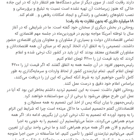
دارند رقابت کنند، از سوی دیگر از سایر دستگاه‌ها هم انتظار دارد که در این جاده
خاکی که هنوز زیرساخت آن تهیه نشده است نسبت به تبلیغ و برق‌رسانی و
نصب تابلو‌های راهنمایی و رانندگی و ایجاد امکانات رفاهی و… اقدام کند.
۱۸ میلیارد دلاری که بدون نظارت به باد رفت!
روحانی در بخش دیگری از سخنان خود گفته است: ما در شرایطی که در آغاز
سال با توطئه آمریکا مواجه بودیم در فروردین‌ماه در جلسه‌ مهم اقتصادی که
تمامی اقتصاددانان دولت و بسیاری از مشاوران و معاونان وزرای اقتصادی حضور
داشتند، تصمیمی را به اتفاق آراء اتخاذ کردیم که بر مبنای آن همه اقتصاددانان و
مشاوران اقتصادی معتقد بودند که ارز باید در کشور تک نرخی شده و اعلام
کردند که باید قیمت ارز را ۴۲۰۰ تومان اعلام کنیم.
رئیس‌جمهور افزود: در آن جلسه همه به اتفاق گفتند که اگر قیمت ارز را ۴۲۰۰
تومان اعلام کنیم، تمام نیازمندی کشور از لحاظ واردات و سرمایه‌گذاری به طور
کامل تأمین خواهیم کرد به شرط آنکه کسانی که این ارز را دریافت می‌کنند،
براساس اعلام خود دقیق و درست عمل کنند.
روحانی اظهار داشت: نسبت به این تصمیم تردید داشتم بخاطر این بود که آیا در
عمل این طرح موفق می‌شود یا برخی از آن سوءاستفاده خواهند کرد.
رئیس‌جمهور با بیان اینکه پس از اخذ این تصمیم به همه مسئولان و
اقتصاددانان گفتم «تصمیم امشب ما «اکل میته» است چرا که شرایط این الزام
را به وجود آورده که تصمیم به تک نرخی کردن ارز بگیریم، ادامه داد: اگر همه
مردم همراهی می‌کردند، حتماً می‌توانستیم آن تصمیم را به خوبی به اجرا
برسانیم و الان هم اگر همه مردم همراهی کنند و ما نرخی واحد برای ارز تعیین
کنیم، می‌توانیم نیازمندی کشور را تأمین کنیم، اما متأسفانه در حین اجرا متوجه