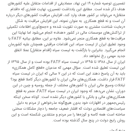
تفسیری توصیه شماره ۱۹ این نهاد، مصادیقی از اقدامات متقابل علیه کشورهای
هدف ذکر شده است. مطابق این یادداشت تفسیری، نهایت فشاری که «اقدام
متقابل» می‌تواند بر کشور هدف وارد کند، افزایش مراقبت کشورهای دیگر درباره
آن است و نه قطع همکاری. به عنوان نمونه، این افزایش مراقبت به شکل
«رعایت شناخت مشتری به صورت تقویت شده» و «جمع‌آوری اطلاعات تکمیلی
از تراکنش‌های موسسات مالی در کشور «هدف» انجام می‌شود اما نهایتا این
مراقبت‌ها به قطع همکاری منجر نمی‌شود. علاوه ‌بر این، مطابق بیانیه FATF با
وجود تعلیق ایران از لیست سیاه، این اقدامات مراقبتی همچنان علیه کشورمان
انجام می‌گیرد. بنابراین با بازگشت به لیست سیاه (اقدام متقابل) عملا اتفاق
جدید مهمی رخ نخواهد داد.
ایران از سال ۱۳۸۸ تا ۱۳۹۵ در لیست سیاه FATF بوده است و از سال ۱۳۹۵ از
این لیست تعلیق شده است. سؤال مهمی که مدعیان «قطع کامل همکاری»
باید به آن پاسخ دهند این است که در این ۷ سالی که ایران در لیست سیاه
FATF قرار داشت، همکاری‌های مالی ایران با کشورهای دیگر کاملا قطع بود؟
تبادلات وسیع مالی ایران با کشورهای مختلف از جمله روسیه و چین در این
دوران، نشان می‌دهد که وجود ایران در لیست سیاه FATF، منجر به قطع
همکاری‌های مالی و بانکی با کشورهای دیگر نشده است. کوتاه سخن اینکه
رئیس‌جمهور در اظهارات خود بدون هیچ‌گونه عذرخواهی از مردم به دلیل
سیاست‌های اقتصادی دولت که اقشار ضعیف جامعه را دچار مشکلات سختی
ساخته است همه کاسه و کوزه‌ها را سر مردم و منتقدین شکسته است و این
روش رایج دولت در پنج سال گذشته بوده است.
منبع:کیهان