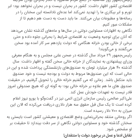
رئیس‌جمهور روز سه‌شنبه در جمع مردم شاهرود با انکار بحرانی بودن شرایط
اقتصادی کشور اظهار داشت: کشور در بحران نیست و در بحران نخواهد بود؛ ابر
تورم و ابر بیکاری ما را تهدید نمی‌کند اما عده‌ای نادانسته این سخنان را در
رسانه‌ها و مطبوعات بیان می‌کنند. ما باید دست به دست هم دهیم تا از
مشکلات عبور کنیم.
نگاهی به اظهارات مسئولین دولتی در سال‌ها و ماه‌های گذشته نشان می‌دهد
که آنان برای توجیه وضعیت بد اقتصادی شرایط را بحرانی جلوه داده و حتی
برخی از خالی بودن خزانه هنگامی که دولت یازدهم سر کار آمده بود سخن
می‌گفتند و می‌گویند!
رئیس‌جمهور ۲۹ مرداد سال گذشته در صحن علنی مجلس و به هنگام معرفی
وزرای پیشنهادی به نمایندگان از خزانه خالی سخن گفته و اظهار داشت‌: سال
گذشته ۴۰ هزار میلیارد تومان به صندوق‌های بازنشستگی پرداخت شده و این در
حالی است که این صندوق‌ها مربوط به دولت و بودجه نیست و خود صندوق
باید متکفل باشد. زمانی که می گفتیم خزانه خالی را تحویل گرفتیم، در حقیقت
صندوق های ما هم علاوه ‌بر خزانه خالی بود؛ به گونه ای که هیچ صندوقی امروز
قادر نیست به تعهدات خودش عمل کند.
علی‌اکبر صالحی رئیس ‌سازمان انرژی اتمی نیز در گفت‌وگو با یورو نیوز اعلام
کرده است تا یک سال قبل حقوق سه هزار دلاری دریافت می‌کرده که الان این
میزان به ۷۰۰ دلار رسیده است.
اگر روحانی منتقد بحرانی‌نمایی وضع اقتصادی و معیشتی کشور است بایستی به
سخنان گذشته خود و مسئولین دولتی نگاهی از سر دقت بیندازد تا حقیقت بر
او مشخص شود.
تقابل ادعا و عمل در برخورد دولت با منتقدان!