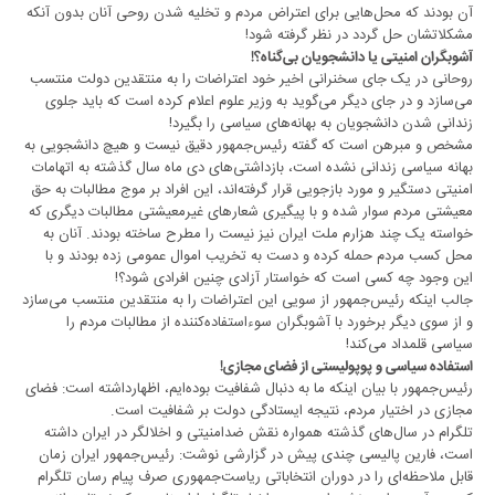
آن بودند که محل‌هایی برای اعتراض مردم و تخلیه شدن روحی آنان بدون آنکه
مشکلاتشان حل گردد در نظر گرفته شود!
آشوبگران امنیتی یا دانشجویان بی‌گناه؟!
روحانی در یک جای سخنرانی اخیر خود اعتراضات را به منتقدین دولت منتسب
می‌سازد و در جای دیگر می‌گوید به وزیر علوم اعلام کرده است که باید جلوی
زندانی شدن دانشجویان به بهانه‌های سیاسی را بگیرد!
مشخص و مبرهن است که گفته رئیس‌جمهور دقیق نیست و هیچ دانشجویی به
بهانه سیاسی زندانی نشده است، بازداشتی‌های دی ماه سال گذشته به اتهامات
امنیتی دستگیر و مورد بازجویی قرار گرفته‌اند، این افراد بر موج مطالبات به حق
معیشتی مردم سوار شده و با پیگیری شعارهای غیرمعیشتی مطالبات دیگری که
خواسته یک چند هزارم ملت ایران نیز نیست را مطرح ساخته بودند. آنان به
محل کسب مردم حمله کرده و دست به تخریب اموال عمومی زده بودند و با
این وجود چه کسی است که خواستار آزادی چنین افرادی شود؟!
جالب اینکه رئیس‌جمهور از سویی این اعتراضات را به منتقدین منتسب می‌سازد
و از سوی دیگر برخورد با آشوبگران سوءاستفاده‌کننده از مطالبات مردم را
سیاسی قلمداد می‌کند!
استفاده سیاسی و پوپولیستی از فضای مجازی!
رئیس‌جمهور با بیان اینکه ما به دنبال شفافیت بوده‌ایم، اظهارداشته است‌: فضای
مجازی در اختیار مردم، نتیجه ایستادگی دولت بر شفافیت است.
تلگرام در سال‌های گذشته همواره نقش ضدامنیتی و اخلالگر در ایران داشته
است، فارین پالیسی چندی پیش در گزارشی نوشت‌: رئیس‌جمهور ایران زمان
قابل ملاحظه‌ای را در دوران انتخاباتی ریاست‌جمهوری صرف پیام رسان تلگرام