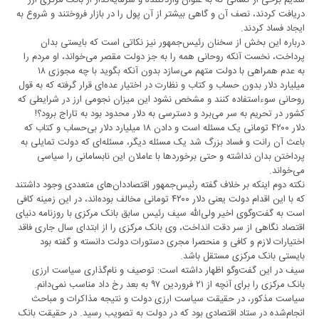
شدیم برخی از کسانی که به عنوان واردکننده و سرمایه‌گذار از بانک مرکزی ارز
دریافت کردند، نصف آن و گاهی بیشتر از آن پول را در بازار فروختند و شروع به
ایجاد فساد کردند.
درباره این بخش از سخنان رئیس‌جمهور نیز نکاتی است که بایستی بدان
پرداخت، نخست آنکه روحانی همه را به جز دولت مقصر می‌خواند، او مردم را
به عدم همراهی با دولت متهم می‌سازد بدون آنکه بگوید با چه مجوزی ۱۸
میلیارد دلار بدون حساب و کتاب و نظارت در اختیار عده‌ای قرار گرفته که به قول
روحانی سوءاستفاده کنند و مشخص نشود این میزان نجومی ارز در شرایطی که
کشور در تحریم به سر می‌برد و دسترسی به دلار محدود بود به تاراج برود؟!
دلار ۴۲۰۰ تومانی یک مسئله است و دادن ۱۸ میلیارد دلار بی‌حساب و کتاب که
باعث آن رانت و فساد بزرگ شد یک مسئله دیگر، مسئله‌ای که دولت تمایلی به
پرداختن بدان نداشته و حتی برخوردها با عاملان این نابسامانی را سیاسی
می‌خواند.
نکته دوم اینکه بر خلاف گفته رئیس‌جمهور اقتصاددان‌های متعددی وجود داشتند
که با این اقدام دولت یعنی دلار ۴۲۰۰ تومانی مخالف بوده‌اند، در این زمینه کافی
است به گفت‌و‌گوی اخیر ولی‌الله سیف رئیس‌ سابق بانک مرکزی با روزنامه دنیای
اقتصاد نگاهی از سر دقت انداخت، وی بانک مرکزی را از ابتدای سال جاری فاقد
اختیارات لازم و کافی و منحصرا مجری دستورات دولت دانسته و گفته بود
بایستی بانک مرکزی مستقل باشد.
سیف در این گفت‌و‌گو اظهار داشته است: توصیف و نام‌گذاری سیاست ارزی
بانک مرکزی را برای آنچه از ۲۱ فروردین ۹۷ به بعد رخ داد مناسب نمی‌دانم.
سیاست مذکور، در حقیقت سیاست ارزی دولت و نتیجه مذاکرات و مباحث
انجام‌شده در ستاد اقتصادی بود که در دولت به تصویب رسید. در حقیقت بانک