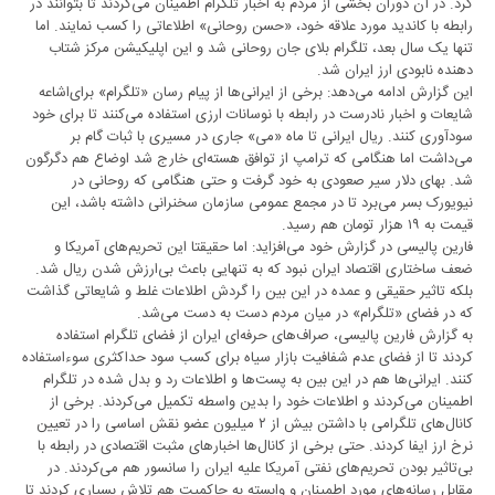
کرد. در آن دوران بخشی از مردم به اخبار تلگرام اطمینان می‌کردند تا بتوانند در
رابطه با کاندید مورد علاقه خود، «حسن روحانی» اطلاعاتی را کسب نمایند. اما
تنها یک سال بعد، تلگرام بلای جان روحانی شد و این اپلیکیشن مرکز شتاب
دهنده نابودی ارز ایران شد.
این گزارش ادامه می‌دهد‌: برخی از ایرانی‌ها از پیام رسان «تلگرام» برای‌اشاعه
شایعات و اخبار نادرست در رابطه با نوسانات ارزی استفاده می‌کنند تا برای خود
سودآوری کنند. ریال ایرانی تا ماه «می» جاری در مسیری با ثبات گام بر
می‌داشت اما هنگامی که ترامپ از توافق هسته‌ای خارج شد اوضاع هم دگرگون
شد. بهای دلار سیر صعودی به خود گرفت و حتی هنگامی که روحانی در
نیویورک بسر می‌برد تا در مجمع عمومی سازمان سخنرانی داشته باشد، این
قیمت به ۱۹ هزار تومان هم رسید.
فارین پالیسی در گزارش خود می‌افزاید‌: اما حقیقتا این تحریم‌های آمریکا و
ضعف ساختاری اقتصاد ایران نبود که به تنهایی باعث بی‌ارزش شدن ریال شد.
بلکه تاثیر حقیقی و عمده در این بین را گردش اطلاعات غلط و شایعاتی گذاشت
که در فضای «تلگرام» در میان مردم دست به دست می‌شد.
به گزارش فارین پالیسی، صراف‌های حرفه‌ای ایران از فضای تلگرام استفاده
کردند تا از فضای عدم شفافیت بازار سیاه برای کسب سود حداکثری سوءاستفاده
کنند. ایرانی‌ها هم در این بین به پست‌ها و اطلاعات رد و بدل شده در تلگرام
اطمینان می‌کردند و اطلاعات خود را بدین واسطه تکمیل می‌کردند. برخی از
کانال‌های تلگرامی با داشتن بیش از ۲ میلیون عضو نقش اساسی را در تعیین
نرخ ارز ایفا کردند. حتی برخی از کانال‌ها اخبارهای مثبت اقتصادی در رابطه با
بی‌تاثیر بودن تحریم‌های نفتی آمریکا علیه ایران را سانسور هم می‌کردند. در
مقابل رسانه‌های مورد اطمینان و وابسته به حاکمیت هم تلاش بسیاری کردند تا