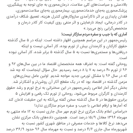
بالادستی و سیاست‌های کلی سلامت، درمان‌محوری به جای توجه به پیشگیری،
پزشک‌محوری‌ به‌جای‌ خدمات‌محوری، بیمارمحوری به‌جای سلامت‌محوری،
فقدان پایداری بر اثر ناکارآمدی سازوکارهای کنترل هزینه، تعمیق شکاف درآمدی
در کادر درمانی، ایجاد نارضایتی و اثر منفی روی کیفیت کار کادر درمان و
متخصص‌گرایی رنج می‌برد.»
آماری که با جیب و سفره مردم سازگار نیست!
رئیس‌جمهور در این مراسم همچنین اظهار داشته است: اینکه در ۵ سال گذشته
حقوق کارکنان و کارمندان بیش از تورم بوده، کار آسانی نیست و اینکه
دریافتی‌ها و مستمری‌ها نسبت به ۵ سال گذشته ۵ برابر شده، کار آسانی نبوده
است.
روحانی گفته است‌: به اعتراف همه متخصصان اقتصاد ما در بین سال‌های ۹۲ و
۹۶ از تورم ۴۰ درصد به ۷ یا ۸ درصد رسیدیم. حال سؤال اینجاست که چه شد
که در سال ۹۶ با مشکل تورمی جدید مواجه شدیم. اولین عامل بیماری‌های
مزمن گذشته در اقتصاد بود که در یک مقطع آثار آن روشن‌تر و آشکارتر شد.
بخش دیگر آمار اعلامی رئیس‌جمهور در این سخنرانی به نرخ تورم و رشد حقوق
کارمندان و کارگران مربوط می‌شود، روحانی از تورم تک رقمی و افزایش ۵
برابری حقوق‌ها در ۵ سال گذشته سخن گفته بی‌آنکه به این حقیقت اذعان کند
که آمارها و ارقام اعلامی با جیب و سفره مردم سازگاری ندارد!
«براساس اعلام بانک مرکزی نرخ تورم مهر سال جاری نسبت به ۱۲ ماه منتهی به
مهرماه ۱۳۹۶ معادل ۱۵/۹ درصد است. همچنین داده‌های بانک مرکزی نشان
می‌دهد نرخ کالاها و خدمات مصرفی در مناطق شهری کشور نسبت به
شهریورماه سال جاری ۴/۶ درصد و نسبت به مهرماه سال ۹۶ حدود ۳۶/۹ درصد