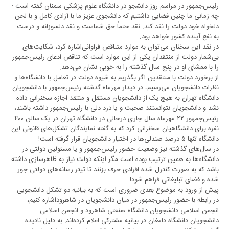
رئیس‌جمهور در مراسم روز دانشجو در دانشگاه علوم پزشکی سمنان گفته است :
چه زمانی ما چنین فضایی داشتیم که دانشجوی عزیز ما با آزادی کامل و با لحن
دلخواه خود دولت را نقد کند. نقد حتماً حق شماست و نقد دلسوزانه و درست
به نفع آینده کشور خواهد بود.
در نقد این سخنان می‌توان به موارد متناقض فراوانی‌اشاره کرد، شکایت‌های
بی‌شمار دولت از منتقدان یکی از این موارد است که تناقض ادعای رئیس‌جمهور
را با ممشای او در پنج سال گذشته را به خوبی نشان می‌دهد.
از برخورد دولت با منتقدین اگر بگذریم به شیوه دولت در تعامل با دانشگاه‌ها و
نظرات دانشجویان می‌رسیم، در دیدار مهرماه گذشته رئیس‌جمهور با دانشجویان
دانشگاه تهران به هیچ یک از دانشجویان مستقل و منتقد اجازه سخنرانی داده
نشد و دانشجویان نتوانستند صحبت و یا درد دلی با رئیس‌جمهور داشته باشند،
رئیس‌جمهور ۲۲ مهرماه سال جاری درحالی در دانشگاه تهران در یک سالن ۴۰۰
نفره برای دانشگاهیان سخنرانی کرد که به گفته نمایندگان تشکل‌های قانونی این
دانشگاه تنها ۵ درصد صندلی‌ها در اختیار دانشجویان قرار گرفته است!
در سال‌های گذشته نیز وضعیت حضور رئیس‌جمهور و یا مسئولین دولتی در
دانشگاه‌ها به همین ترتیب بوده است مگر اینکه دولت نیاز به ظاهرسازی داشته
باشد که به صورت کنترل شده افرادی حرف بزنند تا تیتر رسانه‌های دولتی جور
شده و فضای تبلیغاتی فراهم شود!
پیش از ورود به موضوع بعدی ضروری است که به بیانیه دو تشکل دانشجویی
در رابطه با حضور رئیس‌جمهور در میان دانشجویان در شاهرود‌اشاره کنیم،
انجمن اسلامی دانشجویان دانشگاه صنعتی شاهرود و انجمن اسلامی
دانشجویان دانشگاه دامغان در بیانیه مشترکی اعلام کرده‌اند: به دلیل نادیده