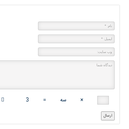
پاسخی بگذارید
×
سه
=
3
ارسال