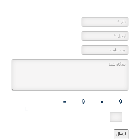
پاسخی بگذارید
=
9
×
9
ارسال