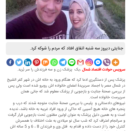
جنایتی دیروز سه شنبه اتفاق افتاد که مردم را شوکه کرد.
،یک پزشک زن و سه فرزندش را سر بُرید.
سرویس حوادث اقتصاد شمال
پزشک پس از دستگیری ادعا کرد که هنگام ورود به خانه اش در شهر کفر الشیخ
در شمال مصر با اجساد سربریدۀ اعضای خانواده اش روبرو شده است ولی پس
از بررسی صحنۀ جنایت و بازجویی از پزشک معلوم شد که جانی همان
سرپرست خانواده است.
نیروهای دادستانی و پلیس با بررسی صحنۀ جنایت متوجه شدند که درب و
پنجره های خانه هیچ آسیبی که حاکی از ورود افراد غریبه به خانه باشد، ندیده
است و به همین دلیل پزشک به عنوان اولین مظنون تحت بازجویی قرار گرفت
و سرانجام اعتراف کرد که شب سال نو میلادی به علت اختلاف با همسرش
کنترل خود را از دست داده و اقدام به قتل وی و فرزندان 8 ، 6 و 5 ساله اش