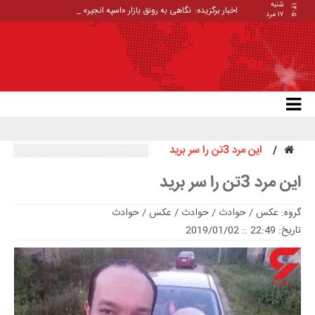
شنبه
۱۴۰۵
اخبار برگزیده:
نگاهی به رونق بازار «اسپه انجیر»
۱۷ مرد
این مرد 3تن را سر برید
این مرد 3تن را سر برید
گروه:
عکس / حوادث / حوادث
/
عکس / حوادث
تاریخ: 22:49 :: 2019/01/02