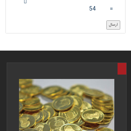
54
=
ارسال