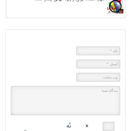
پاسخی بگذارید
×
نُه