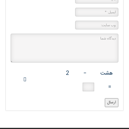
هشت
−
2
=
ارسال