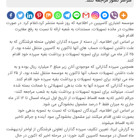
سراسر کشور مراجعه کنند.
موسسه اعتباری کاسپیین در اطلاعیه که روز شنبه منتشر کرد،اعلام کرد: در صورت
مغایرت در مانده تسهیلات، مستندات به شعبه ارائه تا نسبت به رفع مغایرت
اقدام شود.
بر اساس این اطلاعیه، آن دسته از سپرده گذاران تعاونی منحله فرشتگان که به
علت داشتن تسهیلات حساب های آنها تاکنون به کاسپین منتقل نشده بود، از
۲۵ آذر ماه می توانند برای تسویه تسهیلات و برداشت بقیه سپرده خود اقدام
کنند.
همچنین سپرده­ گذارانی که موجودی آنان زیر مبلغ ۲ میلیارد ریال بوده و به
علت داشتن تسهیلات حساب آنها تاکنون به موسسه منتقل نشده بود، از ۲۵ آذر
ماه می توانند برای تسویه تسهیلات و برداشت بقیه سپرده خود اقدام کنند.
سپرده ­گذارانی که سپرده آنها به علت بدهی تسهیلاتی یا ضمانت بسته شده
است، می­توانند برای تسویه تسهیلات و برداشت بقیه به شعب مراجعه کنند؛
جرائم تاخیر تادیه همه اقساط تسهیلات از تاریخ اول تیرماه امسال تا ۱۲ آذر ماه
جاری به میزان فقط ۶ درصد مشمول بخشودگی می شود.
بر اساس این اطلاعیه، گیرندگان تسهیلات که نسبت به تسویه بدهی خود
بصورت نقدی اقدام می­کنند نیز مشمول بخشودگی سود آینده و جرائم تاخیر
تادیه اقساط می­شوند.
به گزارش ایرنا، تعیین تکلیف سپرده گذاران تعاونی فرشتگان از اواخر اردیبهشت
ماه امسال در موسسه کاسپین کلید خورد؛ در مرحله اخیر که اکنون در حال