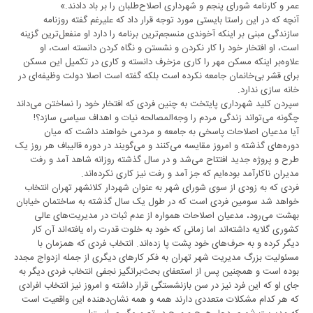
عمر و کارنامه شورای پنجم و شهرداری اصلاح‌طلبان را بر باد دادند.»
آنچه که در این راستا بایستی مورد توجه قرار داد که علیرغم گفته روزنامه
سازندگی مبنی بر اینکه آخوندی منسجم‌ترین برنامه را دارد او منفعل‌ترین گزینه
است، او افتخار خود را کار نکردن و نشستن و نگاه کردن دانسته است، او
علاوه‌بر اینکه مسکن مهر را کاری مزخرف دانسته و کاری در تکمیل این مسکن
برای قشر بی‌خانمان جامعه نکرده است بلکه گفته است اصلا دولت وظیفه‌ای در
خانه سازی ندارد.
سپردن کلید شهرداری پایتخت به چنین فردی که افتخار خود را نساختن می‌داند
چگونه می‌تواند زندگی مردم را وجه‌المصالحه نیات و اهداف سیاسی سازد؟!
آیا مدعیان اصلاحات پاسخی به جامعه و مردمی خواهند داشت که میان
دوره‌های گذشته و امروز مقایسه می‌کنند و می‌گویند در دوره قالیباف هر روز یک
طرح و پروژه جدید افتتاح می‌شد و در سال گذشته روزانه شاهد آمد و رفت
مدیران ناکارآمد بوده‌ایم که جز آمد و رفت نیز کاری نکرده‌اند.
فردی که به زودی از سوی شورای شهر به عنوان شهردار کلانشهر تهران انتخاب
خواهد شد سومین فردی است که در طول یک سال گذشته به ساختمان خیابان
بهشت می‌رود، مدعیان اصلاحات همواره از عدم ثبات در مدیریت‌های عالی
کشوری گلایه داشته‌اند اما زمانی که خود به خلوت قدرت راه یافته‌اند آن کار
دیگر کرده و به حرف‌های خود پشت پا زده‌اند. انتخاب فردی که همزمان با
مسئولیت بزرگ مدیریت شهر تهران به فکر کارهای دیگری از جمله ازدواج مجدد
بوده است و همچنین پس از استعفای بحث‌برانگیز نجفی انتخاب فردی دیگر به
جای او که این فرد نیز در سن بازنشستگی قرار داشته و امروز نیز انتخاب افرادی
که هر کدام مشکلات متعددی دارند همه و همه نشان‌دهنده این واقعیت است