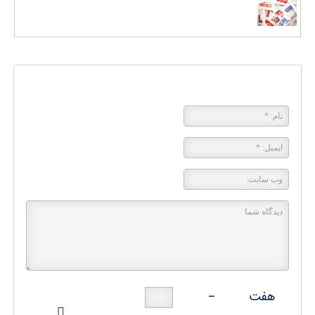
پاسخی بگذارید
هفت
−