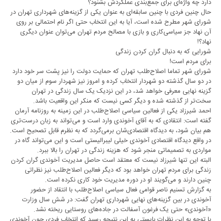
دارد چه واژه‌ای برای جمع‌بندی عملکردش بشنود؟
حال چنین فردی با چنین سابقه‌ای به عنوان یکی از گزینه‌های شهرداری تهران در
شورای شهر مطرح شده است، آیا به این انتخاب حتی اگر نام احتمالی بر روی
آن نهاد جز سیاسی‌کاری و بازی با مصالح مردم تهران می‌توان عنوان دیگری
نهاد؟!
شورایی که به دنبال گران کردن زندگی
برای مردم است!
شورای شهر تماما اصلاح‌طلب تهران که حمایت دولت را نیز پشت سر خود دارد
در دو سال گذشته دو شهردار انتخاب کرده و امروز نیز شهردار سوم از میان دو
گزینه نهایی معرفی خواهد شد، در این نزدیک یک سال زندگی در تهران
سخت‌تر از گذشته شده و دیگر کسی نیست که منکر این واقعیت باشد.
احمد شیرزاد یکی از فعالین سیاسی اصلاح‌طلب در این زمینه به روزنامه آرمان
گفته است: انتقادی که به آقای آخوندی وارد است و می‌تواند به زبان درست‌تری
هم بیان شود، به دیدگاه اقتصادی‌شان برمی‌گردد که به نظرم قابل تصحیح است.
در واقع دیدگاه اقتصادی آخوندی خیلی لیبرالیستی است و این می‌تواند گاه در
مواردی به تصمیماتی منجر شود که هزینه زندگی در تهران را بالا ببرد.
البته این تنها شیرزاد نیست که معتقد است حاصل مدیریت آخوندی گران کردن
زندگی برای مردم تهران خواهد بود که دیگر فعالین اصلاح‌طلب نیز نظراتی
چنین دارند و می‌گویند او در دوره مدیریت خود کاری نکرده است.
به گزارش تسنیم ناصر قوامی فعال سیاسی اصلاح‌طلب با انتقاد از حضور
آخوندی در بین گزینه‌های نهایی شهرداری تهران گفت: در شش سال وزارت
«آخوندی» حتی یک فرغون آسفالت در جاده‌های روستایی ریخته نشد.
با توجه به این نظرات بایستی به این نتیجه رسید که انتخاب فردی چون آخوندی