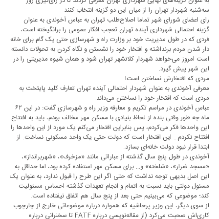
به عنوان گزینه‌های نهایی شهرداری تهران معرفی کردند تا در رای‌گیری روز
سه‌شنبه شهردار تهران را از میان این دو گزینه انتخاب کنند.
رای اعضای شورای شهر تماما اصلاح‌طلب تهران به عباس آخوندی به عنوان
گزینه احتمالی شهرداری آینده تهران تعجب افکار عمومی را برانگیخته است،
فردی که در طول مدیریت خود بر وزارت راه و شهرسازی حتی یک گام برای خانه
دار شدن مردم برنداشته و افتخار خود را نشستن و نگاه کردن به تحولات دانسته
است امروز می‌خواهد شهردار کلانشهر تهران شود و همان شیوه مدیریتی را در
این شهر پیش گیرد.
مردی که افتخارش نساختن است!
معرفی آخوندی به عنوان شهردار احتمالی آینده تهران تعارف کلید پایتخت به
مردی است که افتخار خود را نساختن می‌داند.
عباس آخوندی در مراسم تکریم و معارفه وزیر راه و شهرسازی گفت: در این ۶۲
ماه چه طور وقتی بنده از لحاظ بنیادی با مسکن مهر مخالف بودم، باید به افتتاح
این واحدها فکر می‌کردم، پس بنابراین افتخار می‌کنم یک مورد از این واحدها را
افتتاح نکردم… این افتخار است که دولت حتی یک واحد مسکونی نساخت. از
ابتدا قرار نبود دولت خانه‌ای بسازد.
آخوندی در طول پنج سال گذشته از عباراتی مانند «مزخرف»، «شهربرانداز»،
«مسجد ضرار»، «شلخته» و… برای مسکن مهر استفاده کرده بود، اما حداقل به
این اصل بدیهی توجه نداشت که حتی اگر این طرح را قبول ندارد، به عنوان یک
مسئول دولتی باید نسبت به اتمام و انجام تعهدات گذشته احساس مسئولیت
کند؛ موضوعی که می‌بینیم حتی بعد از پنج سال هم اتفاق نیفتاده است.
از سوی دیگر، این وزیر پرحاشیه که همواره درباره موضوعاتی خارج از چارچوب
کاری‌اش صحبت می‌کرد (از مقاله‌نویسی درباره FATF تا سخنرانی درباره