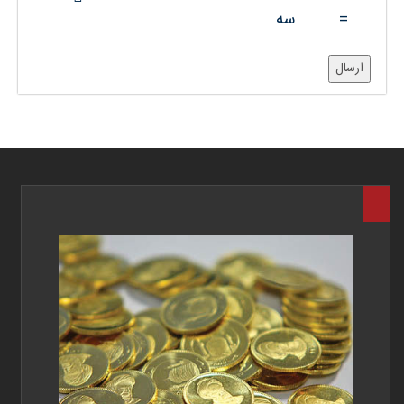
=
سه
ارسال