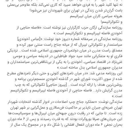
نه تنها کلید شهر را به فردی خواهد سپرد که کاری نمی‌کند بلکه علاوه‌بر بی‌عملی
باعث گران‌تر شدن زندگی در تهران برای شهروندان نیز می‌شود!
هروله سیاسی کاران میان لیبرالیسم
و تکنوکراتیسم!
روزنامه سازندگی ارگان حزب کارگزاران نیز نوشته است: «فاصله حناچی از
آخوندی فاصله لیبرالیسم و تکنوکراتیسم است.»
روزنامه سازندگی در سرمقاله شماره دیروز خود نوشت: «[عباس آخوندی]
سیاستمدار و تکنوکراتی لیبرال که از میانه جناح راست سنتی عبور کرده و
مصداق راست مدرن در میان دولتمردان جمهوری اسلامی شده است… نزدیکی
فکری او به متفکرانی مانند سید جواد طباطبایی در اندیشه سیاسی و موسی
غنی‌نژاد در اقتصاد سیاسی، آخوندی را به یکی از بی‌تناقض‌ترین سیاستمداران و
مدیران جمهوری اسلامی بدل ساخته است.»
این روزنامه مدعی شد: «در میان نامزدهای کنونی و حتی دیگر نامزدهای مطرح
شده از سوی اکثریت شورای شهر در گذشته آخوندی منسجم‌ترین برنامه و
روشن‌ترین هدف را ارائه کرده است… [پیروز حناچی] تکنوکراتی که به چپ
مدرن گرایش دارد… فاصله حناچی از آخوندی فاصله لیبرالیسم و تکنوکراتیسم
است.»
سازندگی نوشت: «عملکرد جناح چپ اصلاحات در ادوار گذشته انتخابات شهردار
تهران ضربه‌ای جبران ناپذیر بر حاکمیت فن‌سالاری و عمل‌گرایی بر شهر تهران
زده است. تا جایی که در رقابت درون جبهه‌ای میان لیبرال‌ها و سوسیالیست‌ها
این جریان‌های صرفا بوروکرات بودند که به قدرت رسیدند و پس از ۶ ماه دوران
بحران نجفی ۶ ماه دوران انفعال افشانی را شکل داد و در مجموع یک سال از