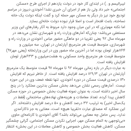
لیبرالیسم و…) در ابتدای کار خود در دولت یازدهم از اجرای طرح «مسکن
اجتماعی» خبر داد ولی باز هم از اجرای آن خبری نشد! آخوندی دیروز در مراسم
تودیع خود نیز بار دیگر به مسکن مهر حمله کرد و گفت اینکه دولت یک خانه
نساخته، باعث افتخار است و اصلا قرار نبوده دولت خانه‌ای بسازد.
اما نکته مهم‌تری که در این میان وجود دارد مربوط به آثار رفتارهای این وزیر
مستعفی می‌باشد؛ چنان‌که آمارهای وزارت راه و شهرسازی نشان می‌دهد در
مهرماه سال ۹۲ یعنی تقریبا در دو ماهگی حضور عباس آخوندی در وزارت راه و
شهرسازی، متوسط قیمت هر مترمربع آپارتمان در تهران، سه میلیون و
۷۶۴هزار تومان بوده اما در آخرین ماه حضور وی در این وزارتخانه (یعنی مهر۹۷)
متوسط قیمت هر مترمربع واحد مسکونی به هشت‌میلیون و ۶۳۳هزار تومان
افزایش یافته است.
به عبارت دیگر در بازه زمانی مهرماه ۹۲ تا مهرماه ۹۷ قیمت متوسط یک مترمربع
آپارتمان در تهران ۱۲۹/۳ درصد افزایش یافته است. از خاطر نبریم که افزایش
۱۳۰ درصدی قیمت مسکن در دوره آخوندی، تنها نقطه ضعف وی در این حوزه
نیست. آمارهای رسمی نشان می‌دهد بخش مسکن بدترین عملکرد را در پنج
سال اخیر داشته است، به عنوان نمونه فعالیت بخش خصوصی در حوزه مسکن
کاهش پیدا کرده، تعداد معاملات و هزینه‌های نهاده‌های ساختمانی (فقط در
یک‌سال اخیر) به ترتیب ۳۲ درصد کاهش و ۵۰ درصد افزایش داشته‌اند. اگر
این عملکرد که مصداق عبارت «تقریبا هیچ» است، معنایی به جز ناکارآمدی
ندارد، پس حامل چه معنایی می‌تواند باشد؟ آقای آخوندی با کارنامه‌ای حاوی
«بی‌توجهی به اتمام مسکن مهر، اجرایی نکردن مسکن اجتماعی، گرانی چشمگیر
مسکن، کاهش فعالیت بخش خصوصی و کاهش معاملات در این بخش» انتظار