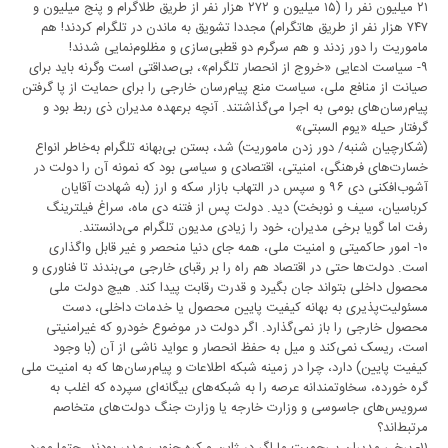
۲۱ میلیون نفر را (۱۵ میلیون و ۲۷۲ هزار نفر از طریق طلاگرام و پنج میلیون و
۷۴۷ هزار نفر از طریق هاتگرام) مجددا تشویق به ماندن در تلگرام کردند! هم
ماموریت را دور زدند و هم سرگرم دو قطبی‌‌سازی و مظلوم‌نمایی شدند!
۹- سیاست ادعایی «خروج از انحصار تلگرام»، بی‌صداقتی است وگرنه باید برای
صیانت از منافع ملی، سیاست منع پیام‌رسان خارجی را برای حمایت از پا گرفتن
پیام‌رسان‌های بومی به اجرا می‌گذاشتند. آنچه برعهده مدیران ذی ربط بود و
گرفتار حیله «یوم السبتی»
(شکارچیان شنبه/ دور زدن ماموریت) شد، بستن بی‌بهانه تلگرام به‌خاطر انواع
خسارت‌های فرهنگی، امنیتی، اقتصادی و سیاسی بود که نمونه آن را دولت در
آشوب‌افکنی دی ۹۶ و سپس در التهاب بازار سکه و ارز (به شهادت آقایان
کرباسیان، سیف و نوبخت) دید. دولت پس از فتنه دی ماه، سراغ فیلترینگ
رفت اما گویا برخی مدیران، خود را زیادی مدیون تلگرام می‌دانستند.
۱۰- امور حاکمیتی و امنیت ملی، همه جای دنیا منحصر و غیر قابل واگذاری
است. دولت‌ها حتی در اقتصاد هم راه را بر رقبای خارجی می‌بندند تا فناوری و
محصول داخلی بتواند جان بگیرد و قدرت رقابت پیدا کند. هیچ دولت ملی
مسئولیت‌پذیری به بهانه کیفیت پایین محصول یا خدمات داخلی، دست
محصول خارجی را باز نمی‌گذارد. اگر دولت در موضوع خودرو که غیرامنیتی
است، ریسک نمی‌کند و میل به حفظ انحصار و عواید ناشی از آن (با وجود
کیفیت پایین) دارد، چرا در زمینه شبکه اطلاعات و پیام‌رسان‌ها که به امنیت ملی
گره خورده، سخاوتمندانه عرصه را به شبکه‌های بیگانه‌ای سپرده که اغلب به
سرویس‌های جاسوسی و وزارت خارجه یا وزارت جنگ دولت‌های متخاصم
مرتبط‌اند؟