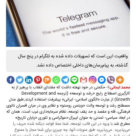
واقعیت این است که تسهیلات داده شده به تلگرام در پنج سال
گذشته، به پیام‌رسان‌های داخلی اختصاص داده نشد.
۱- حکمتی در خود نهفته داشت که مقتدای انقلاب با پرهیز از به
محمد ایمانی:
کارگیری اصطلاح رایج «رشد و توسعه» (ترجمه Development and
Growth) از عبارت «الگوی اسلامی- ایرانی» پیشرفت استفاده کردند
طبق مدل
.
مصطلح رشد و توسعه والت «ویتمن روستو» و نظایر وی در میان افسران ناتوی
فرهنگی، قله و مقصد و حد یقف توسعه، نظام سرمایه‌داری غرب است، همان که
در ابعاد سیاسی- تمدنی به عنوان لیبرال-دموکراسی و تئوری «پایان تاریخ»
مطرح شد.
با ورود در این قالب توسعه، شما عملا قواعد دیکته شده حریف را
می‌پذیرید. می‌پذیرید طبق منویات آنها، چه چیزی برای شما مجاز یا ممنوع