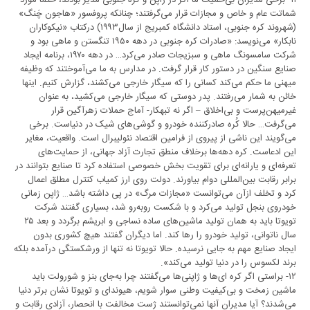
۱۱- برخی مدیران بی‌حمیت ما اگر در ژاپن و کره جنوبی مدیر بودند، حتما مورد
شماتت عام و خاص و مجازات قرار می‌گرفتند؛ چنانکه پروفسور «هاجون چَنگ»
(شهروند کره جنوبی، استاد دانشگاه کمبریج از سال۱۹۹۳) درکتاب «نیکوکاران
نابکار» می‌نویسد: «صادرات کره جنوبی در دهه ۱۹۵۰ تنگستن و ماهی بود و
شرکت سامسونگ ماهی و سبزیجات صادر می‌کرد… در دهه ۱۹۷۰، برنامه ایجاد
صنایع سنگین در دستور کار قرار گرفت. در مدارس به ما می‌آموختند که وظیفه
میهنی ما حکم می‌کند کسانی را که سیگار خارجی می‌کشند، گزارش کنیم. اینها
خائن به شمار می‌رفتند. پدر دوستی که سیگار خارجی می‌کشید، به عنوان
غیرمیهن‌پرست و بی‌اخلاق – اگر نه تبهکار- آماج حملات زهرآگین قرار
می‌گرفت… حالا کُره صادر‌کننده خودرو و گوشی‌های شیک در دنیاست. برخی
می‌گویند این ناشی از پیروی از فرامین اقتصاد نئولیبرال است. واقعیت، مغایر
این ادعاست. کره دهه‌ها برخلاف منطق تجارت آزاد جهانی، از حمایت‌های
تعرفه‌ای و یارانه‌ای برای تقویت بخش خصوصی استفاده کرد تا صنایع بتوانند در
برابر رقابت بین‌المللی دوام بیاورند. دولت روی ارز کمیاب کنترل مطلق اعمال
کرد و تخلف ازآن می‌توانست «مجازات مرگ» در پی داشته باشد… ژاپن زمانی
خودروی بنجل تولید می‌کرد و با شکست روبه‌رو شد، بسیاری گفتند شرکت
تویوتا باید به همان تولید ماشین‌های ساده نساجی و ابریشم برگردد و بعد ۲۵
سال ناتوانی، تولید خودرو را رها کند. اما دیگران گفتند هیچ کشوری بدون
ایجاد صنایع مهم به جایی نرسیده. حالا تویوتا نه تنها از ورشکستگی درآمده بلکه
برند لکسوس را در دنیا تولید می‌کند».
۱۲- براستی اگر کره ای‌ها و ژاپنی‌ها می‌گفتند چرا به‌جای بنز و شورولت باید
ماشین زمخت و بی‌کیفیت وطنی سوار شویم، هیوندای و تویوتا نشان برتر دنیا
می‌شدند؟ آیا مدیران آنها نمی‌توانستند ژست مخالفت با انحصار، آزادی رقابت و