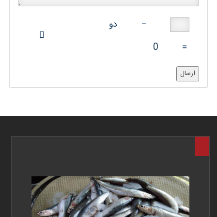
−
دو
0
=
ارسال