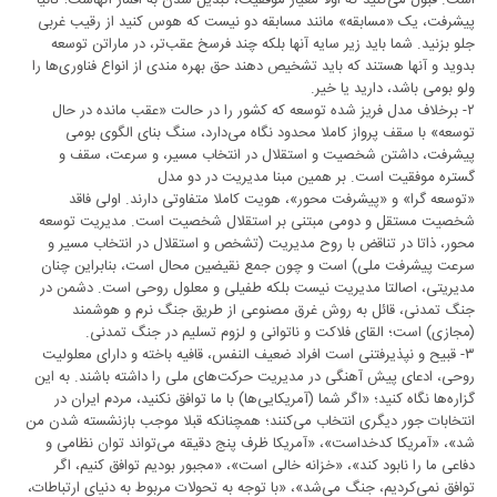
است. قبول می‌کنید که اولا معیار موفقیت، تبدیل شدن به اقمار آنهاست؛ ثانیا
پیشرفت، یک «مسابقه» مانند مسابقه دو نیست که هوس کنید از رقیب غربی
جلو بزنید. شما باید زیر سایه آنها بلکه چند فرسخ عقب‌تر، در ماراتن توسعه
بدوید و آنها هستند که باید تشخیص دهند حق بهره مندی از انواع فناوری‌ها را
ولو بومی باشد، دارید یا خیر.
۲- برخلاف مدل فریز شده توسعه که کشور را در حالت «عقب مانده در حال
توسعه» با سقف پرواز کاملا محدود نگاه می‌دارد، سنگ بنای الگوی بومی
پیشرفت، داشتن شخصیت و استقلال در انتخاب مسیر، و سرعت، سقف و
گستره موفقیت است. بر همین مبنا مدیریت در دو مدل
«توسعه گرا» و «پیشرفت محور»، هویت کاملا متفاوتی دارند. اولی فاقد
شخصیت مستقل و دومی مبتنی بر استقلال شخصیت است. مدیریت توسعه
محور، ذاتا در تناقض با روح مدیریت (تشخص و استقلال در انتخاب مسیر و
سرعت پیشرفت ملی) است و چون جمع نقیضین محال است، بنابراین چنان
مدیریتی، اصالتا مدیریت نیست بلکه طفیلی و معلول روحی است. دشمن در
جنگ تمدنی، قائل به روش غرق مصنوعی از طریق جنگ نرم و هوشمند
(مجازی) است؛ القای فلاکت و ناتوانی و لزوم تسلیم در جنگ تمدنی.
۳- قبیح و نپذیرفتنی است افراد ضعیف النفس، قافیه باخته و دارای معلولیت
روحی، ادعای پیش آهنگی در مدیریت حرکت‌های ملی را داشته باشند. به این
گزاره‌ها نگاه کنید؛ «اگر شما (آمریکایی‌ها) با ما توافق نکنید، مردم ایران در
انتخابات جور دیگری انتخاب می‌کنند؛ همچنانکه قبلا موجب بازنشسته شدن من
شد»، «آمریکا کدخداست»، «آمریکا ظرف پنج دقیقه می‌تواند توان نظامی و
دفاعی ما را نابود کند»، «خزانه خالی است»، «مجبور بودیم توافق کنیم، اگر
توافق نمی‌کردیم، جنگ می‌شد»، «با توجه به تحولات مربوط به دنیای ارتباطات،