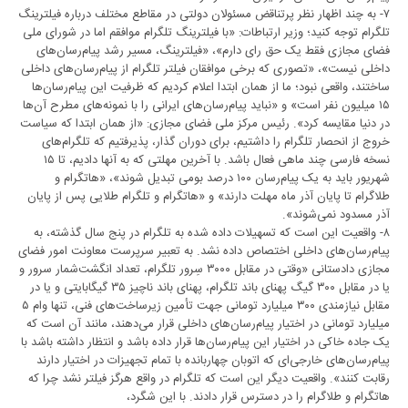
۷- به چند اظهار نظر پرتناقض مسئولان دولتی در مقاطع مختلف درباره فیلترینگ
تلگرام توجه کنید؛ وزیر ارتباطات: «با فیلترینگ تلگرام موافقم اما در شورای ملی
فضای مجازی فقط یک حق رای دارم»، «فیلترینگ، مسیر رشد پیام‌رسان‌های
داخلی نیست»، «تصوری که برخی موافقان فیلتر تلگرام از پیام‌رسان‌های داخلی
ساختند، واقعی نبود؛ ما از همان ابتدا اعلام کردیم که ظرفیت این پیام‌رسان‌ها
۱۵ میلیون نفر است» و «نباید پیام‌رسان‌های ایرانی را با نمونه‌‌های مطرح آن‌‌ها
در دنیا مقایسه کرد». رئیس ‌مرکز ملی فضای مجازی: «از همان ابتدا که سیاست
خروج از انحصار تلگرام را داشتیم، برای دوران گذار، پذیرفتیم که تلگرام‌‌های
نسخه فارسی چند ماهی فعال باشد. با آخرین مهلتی که به آنها دادیم، تا ۱۵
شهریور باید به یک پیام‌رسان ۱۰۰ درصد بومی تبدیل شوند»، «هاتگرام و
طلاگرام تا پایان آذر ماه مهلت دارند» و «هاتگرام و تلگرام طلایی پس از پایان
آذر مسدود نمی‌شوند».
۸- واقعیت این است که تسهیلات داده شده به تلگرام در پنج سال گذشته، به
پیام‌رسان‌های داخلی اختصاص داده نشد. به تعبیر سرپرست معاونت امور فضای
مجازی دادستانی «وقتی در مقابل ۳۰۰۰ سِرور تلگرام، تعداد انگشت‌شمار سرور و
یا در مقابل ۳۰۰ گیگ پهنای باند تلگرام، پهنای باند ناچیز ۳۵ گیگابایتی و یا در
مقابل نیازمندی ۳۰۰ میلیارد تومانی جهت تأمین زیرساخت‌های فنی، تنها وام ۵
میلیارد تومانی در اختیار پیام‌رسان‌های داخلی قرار می‌دهند، مانند آن است که
یک جاده خاکی در اختیار این پیام‌رسان‌ها قرار داده باشد و انتظار داشته باشد با
پیام‌رسان‌های خارجی‌ای که اتوبان چهاربانده با تمام تجهیزات در اختیار دارند
رقابت کنند». واقعیت دیگر این است که تلگرام در واقع هرگز فیلتر نشد چرا که
هاتگرام و طلاگرام را در دسترس قرار دادند. با این شگرد،