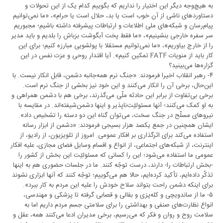
به هیچ‌وجه دیگر این اختیار را نداریم که بگوییم کدام یک از این تحولات و
دستاوردهای ناشی از آن خوب است یا بد، حلال است یا حرام»، «ما نمی‌توانیم
پیام‌رسان و شبکه‌های ملی اطلاعات و ارتباطات پیشرفته داشته باشیم؛ مجبوریم
سر سفره خارجی بنشینیم»، «ما فقط پخت آبگوشت بزباش را بلدیم و باید مدیر
را از خارج بیاوریم»، «ما نمی‌توانیم مستقلا با پولشویی مبارزه کنیم؛ برای این
کار باید از منویات FATF تمکین کنیم». آیا اقتدار روحی و عزت نفس در این
گزاره‌ها می‌بینید؟
۴- رهبر انقلاب اخیرا فرمودند: «جنگ نرم همه‌جانبه‌ دشمن، قابل انکار نیست. با
این‌حال، برخی آن را انکار می‌کنند و این خود نیز بخشی از جنگ نرم است.
برخی بی‌تفاوت از برابر این حادثه‌ ملّی می‌گذرند، برخی هم با دشمن همراهی و
به او کمک می‌کنند؛ آنها مسئولیّت‌ناپذیر و اینها دشمن‌شیفته‌اند. در مقایسه با
نیروهای مسلّح در جنگ سخت، می‌توان گناه این دو دسته را تشخیص داد».
ایشان همچنین در جمع یکصد هزار بسیجی فرمودند: «دشمن از ابزار رسانه
استفاده می‌کند برای اثرگذاری بر افکار عمومی. امروز از تلویزیون، از رادیو، از
اینترنت، از شبکه‌های اجتماعی، از انواع و اقسام وسایل فضای مجازی، علیه افکار
عمومی ما استفاده می‌شود؛ این را کسانی که مسئولیّت این بخش از کشور را
-بخش ارتباطات را- دارند، درست توجّه کنند. ما در جلسات حضوری هم به اینها
تذکّر داده‌ایم، تأکید کرده‌ایم، حالا هم می‌گوییم؛ توجّه کنند که آنها ابزاری نشوند
برای اینکه دشمن راحت بتواند سلاح خودش را علیه این مردم به کار ببرد».
۵- ما از ساندویچی و کله‌پزی و بقالی و قصابی گرفته تا پزشکی و مهندسی،
انواع نظارت‌های صنفی و بهداشتی را برای سلامتی جسم مردم داریم اما به
سلامت روح و روان و فکر که می‌رسیم، برخی مدیران ادعا می‌کنند همه، عقل و