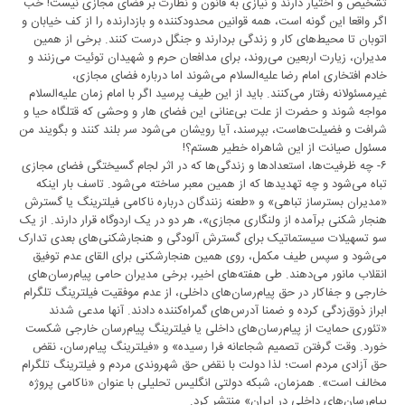
تشخیص و اختیار دارند و نیازی به قانون و نظارت بر فضای مجازی نیست! خب
اگر واقعا این گونه است، همه قوانین محدود‌کننده و بازدارنده را از کف خیابان و
اتوبان تا محیط‌های کار و زندگی بردارند و جنگل درست کنند. برخی از همین
مدیران، زیارت اربعین می‌روند، برای مدافعان حرم و شهیدان توئیت می‌زنند و
خادم افتخاری امام رضا علیه‌السلام می‌شوند اما درباره فضای مجازی،
غیرمسئولانه رفتار می‌کنند. باید از این طیف پرسید اگر با امام زمان علیه‌السلام
مواجه شوند و حضرت از علت بی‌عنانی این فضای هار و وحشی که قتلگاه حیا و
شرافت و فضیلت‌هاست، بپرسند، آیا رویشان می‌شود سر بلند کنند و بگویند من
مسئول صیانت از این شاهراه خطیر هستم؟!
۶- چه ظرفیت‌ها، استعداد‌ها و زندگی‌ها که در اثر لجام گسیختگی فضای مجازی
تباه می‌شود و چه تهدیدها که از همین معبر ساخته می‌شود. تاسف بار اینکه
«مدیران بستر‌ساز تباهی» و «طعنه زنندگان درباره ناکامی فیلترینگ یا گسترش
هنجار شکنی برآمده از ولنگاری مجازی»، هر دو در یک اردوگاه قرار دارند. از یک
سو تسهیلات سیستماتیک برای گسترش آلودگی و هنجار‌شکنی‌های بعدی تدارک
می‌شود و سپس طیف مکمل، روی همین هنجارشکنی برای القای عدم توفیق
انقلاب مانور می‌دهند. طی هفته‌های اخیر، برخی مدیران حامی پیام‌رسان‌های
خارجی و جفاکار در حق پیام‌رسان‌های داخلی، از عدم موفقیت فیلترینگ تلگرام
ابراز ذوق‌زدگی کرده و ضمنا آدرس‌های گمراه‌کننده دادند. آنها مدعی شدند
«تئوری حمایت از پیام‌رسان‌های داخلی یا فیلترینگ پیام‌رسان خارجی شکست
خورد. وقت گرفتن تصمیم شجاعانه فرا رسیده» و «فیلترینگ پیام‌رسان، نقض
حق آزادی مردم است؛ لذا دولت با نقض حق شهروندی مردم و فیلترینگ تلگرام
مخالف است». همزمان، شبکه دولتی انگلیس تحلیلی با عنوان «ناکامی پروژه
پیام‌رسان‌های داخلی در ایران» منتشر کرد.