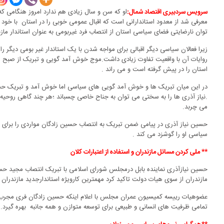
او که سن و سال زیادی هم ندارد امروز هنگامی که
سرویس سردبیری اقتصاد شمال:
معرفی شد از معدود استاندارانی است که اقبال عمومی خوبی را در استان با خود
توان نارضایتی فضای سیاسی استان از انتصاب فرد غیربومی به عنوان استاندار ماز
زیرا فعالان سیاسی دیگر اقبالی برای مواجه شدن با یک استاندار غیر بومی دیگر 
روایات آن با واقعیت تفاوت زیادی داشت.موج خوش آمد گویی و تبریک از صبح
استان را در پیش گرفته است و می راند .
در این میان تبریک ها و خوش آمد گویی های سیاسی اما خوش آمد و تبریک حسین
.نیاز آذری ها را به سختی می توان به جناح خاصی چسباند ؛هر چند گاهی روحیه
می چربد.
حسین نیاز آذری در پیامی ضمن تبریک به انتصاب حسین زادگان مواردی را برای پ
سیاسی او را گوشزد می کند .
** ملی کردن مسائل مازندران و استفاده از اعتبارات کلان
حسین نیازآذری نماینده بابل درمجلس شورای اسلامی با تبریک انتصاب مجید حسی
مازندران از سوی هیات دولت تاکید کرد مهمترین کارویژه استاندارجدید مازندرا
عضوهیات رییسه کمیسیون عمران مجلس با اعلام اینکه حسین زادگان فری مجرب و ک
تمامی ظرفیت های انسانی و طبیعی برای توسعه متوازن و همه جانبه بهره گیرد.