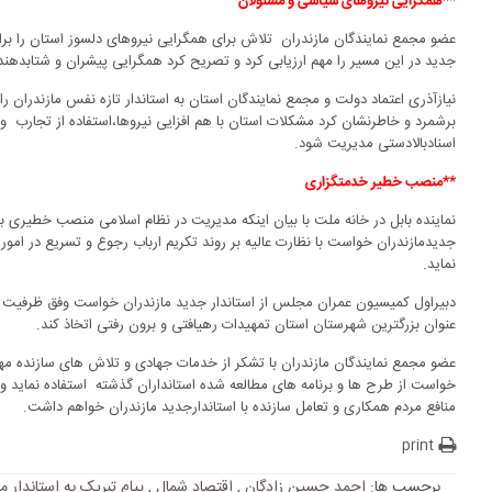
**همگرایی نیروهای سیاسی و مسئولان
عضو مجمع نمایندگان مازندران تلاش برای همگرایی نیروهای دلسوز استان را بر
جدید در این مسیر را مهم ارزیابی کرد و تصریح کرد همگرایی پیشران و شتابدهن
نیازآذری اعتماد دولت و مجمع نمایندگان استان به استاندار تازه نفس مازندران
برشمرد و خاطرنشان کرد مشکلات استان با هم افزایی نیروها،استفاده از تجارب 
اسنادبالادستی مدیریت شود.
**
منصب خطیر خدمتگزاری
نماینده بابل در خانه ملت با بیان اینکه مدیریت در نظام اسلامی منصب خطیری ب
جدیدمازندران خواست با نظارت عالیه بر روند تکریم ارباب رجوع و تسریع در ام
نماید.
دبیراول کمیسیون عمران مجلس از استاندار جدید مازندران خواست وفق ظرفیت 
عنوان بزرگترین شهرستان استان تمهیدات رهیافتی و برون رفتی اتخاذ کند.
عضو مجمع نمایندگان مازندران با تشکر از خدمات جهادی و تلاش های سازنده مه
خواست از طرح ها و برنامه های مطالعه شده استانداران گذشته استفاده نماید و ا
منافع مردم همکاری و تعامل سازنده با استاندارجدید مازندران خواهم داشت.
print
برچسب ها:
احمد حسین زادگان
,
اقتصاد شمال
,
پیام تبریک به استاندار م