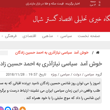
جمعه
۱۴۰۵
اخبار برگزیده:
قیمت سکه و طلا در بازار مازندران
۱۶ مرد
صفحه نخست
سیاسی
مذهبی
اقتصادی
فرهنگی
خوش آمد سیاسی نیازآذری به احمد حسین زادگان
خوش آمد سیاسی نیازآذری به احمد حسین زاد
گروه:
سیاسی / دولت
/
سیاسی
/
ویژه
تاریخ: 19:57 :: 2018/11/28
امروز را می توان روز شانس حسین زادگان نامید ؛پرنده اقبالی که به
طلب واقعی در این زمان سیاسی ایران می نشیند؛ ارتباط درست و برگرف
این شانس را داد که موج مثبتی را با خود همراه کند .