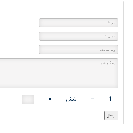
پاسخی بگذارید
1
+
شش
=
ارسال