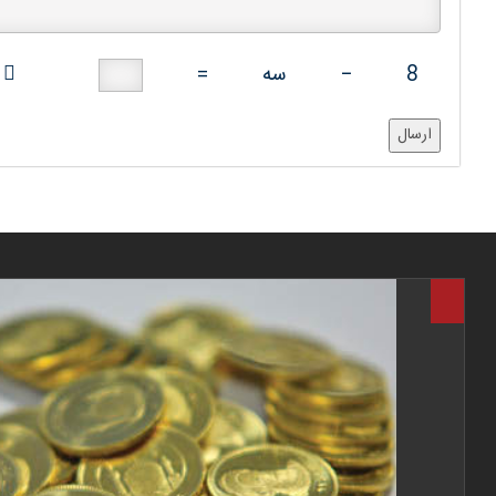
8
−
سه
=
ارسال