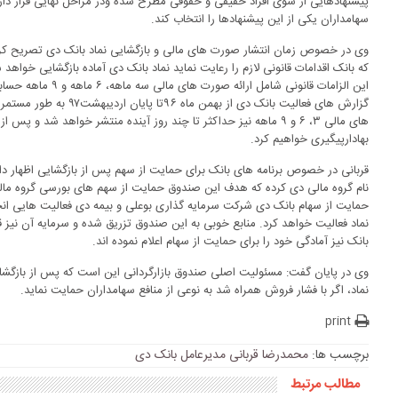
پیشنهادهایی از سوی افراد حقیقی و حقوقی مطرح شده ودر مراحل نهایی قرار دارد 
سهامداران یکی از این پیشنهادها را انتخاب کند.
وی در خصوص زمان انتشار صورت های مالی و بازگشایی نماد بانک دی تصریح کر
که بانک اقدامات قانونی لازم را رعایت نماید نماد بانک دی آماده بازگشایی خواهد
این الزامات قانونی شامل ارائه صورت های مالی سه ماهه، ۶ ماهه و ۹ ماهه حسابرسی شده سال مالی ۹۶ بانک دی می باشد.
گزارش های فعالیت بانک دی 
های مالی ۳، ۶ و ۹ ماهه نیز حداکثر تا چند روز آینده منتشر خواهد شد 
بهادارپیگیری خواهیم کرد.
قربانی در خصوص برنامه های بانک برای حمایت از سهم پس از بازگشایی اظهار دا
نام گروه مالی دی کرده که هدف این صندوق حمایت از سهم های بورسی گروه مالی
حمایت از سهام بانک دی شرکت سرمایه گذاری بوعلی و بیمه دی فعالیت هایی انجام
نماد فعالیت خواهد کرد. منابع خوبی به این صندوق تزریق شده و سرمایه آن نی
بانک نیز آمادگی خود را برای حمایت از سهام اعلام نموده اند.
وی در پایان گفت: مسئولیت اصلی صندوق بازارگردانی این است که پس از بازگشای
نماد، اگر با فشار فروش همراه شد به نوعی از منافع سهامداران حمایت نماید.
print
برچسب ها:
محمدرضا قربانی مدیرعامل بانک دی
مطالب مرتبط