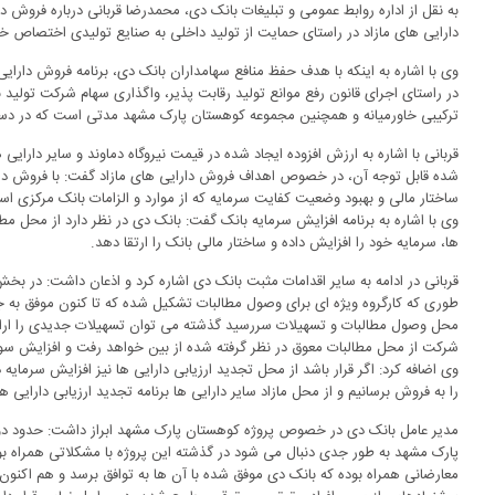
به نقل از اداره روابط عمومی و تبلیغات بانک دی، محمدرضا قربانی درباره فروش 
دارایی های مازاد در راستای حمایت از تولید داخلی به صنایع تولیدی اختصاص خ
وی با اشاره به اینکه با هدف حفظ منافع سهامداران بانک دی، برنامه فروش دارایی 
در راستای اجرای قانون رفع موانع تولید رقابت پذیر، واگذاری سهام شرکت تولید ن
ترکیبی خاورمیانه و همچنین مجموعه کوهستان پارک مشهد مدتی است که در دستور کا
قربانی با اشاره به ارزش افزوده ایجاد شده در قیمت نیروگاه دماوند و سایر دارای
شده قابل توجه آن، در خصوص اهداف فروش دارایی های مازاد گفت: با فروش دار
ساختار مالی و بهبود وضعیت کفایت سرمایه که از موارد و الزامات بانک مرکزی 
وی با اشاره به برنامه افزایش سرمایه بانک گفت: بانک دی در نظر دارد از محل مط
ها، سرمایه خود را افزایش داده و ساختار مالی بانک را ارتقا دهد.
قربانی در ادامه به سایر اقدامات مثبت بانک دی اشاره کرد و اذعان داشت: در ب
طوری که کارگروه ویژه ای برای وصول مطالبات تشکیل شده که تا کنون موفق به جم
محل وصول مطالبات و تسهیلات سررسید گذشته می توان تسهیلات جدیدی را ارائه 
شرکت از محل مطالبات معوق در نظر گرفته شده از بین خواهد رفت و افزایش سو
وی اضافه کرد: اگر قرار باشد از محل تجدید ارزیابی دارایی ها نیز افزایش سرمایه 
را به فروش برسانیم و از محل مازاد سایر دارایی ها برنامه تجدید ارزیابی دارایی ها 
مدیر عامل بانک دی در خصوص پروژه کوهستان پارک مشهد ابراز داشت: حدود د
پارک مشهد به طور جدی دنبال می شود در گذشته این پروژه با مشکلاتی همراه ب
معارضانی همراه بوده که بانک دی موفق شده با آن ها به توافق برسد و هم اکنون