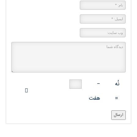
نُه
−
=
هفت
ارسال