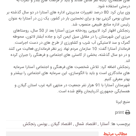
های اقتصادی، 400 نفر شاغل شدند و باید از فرصت های بندر و گمرک به
درستی استفاده شود.
وی بیان کرد: 80 درصد تغییرات مدیریتی اداره های آستارا در دو سال گذشته بر
مبنای بومی گزینی بود و برای نخستین بار در کشور، یک زن در آستارا به عنوان
رئیس اداره منابع طبیعی منصوب شد.
رنجکش اظهار کرد: لایروبی رودخانه مرزی آستارا بعد از 50 سال، روستاهای
مرزی این شهرستان را در مقابل سیل ایمن کرد و جاده آبشار لاتون، محوطه
گمرک و سد لاستیکی آب شرب و کشاورزی از طرح های در دست اجراست.
فرماندار آستارا گفت: 10 سازمان مردم نهاد زیر نظر فرمانداری فعالیت می کنند
و در دو سال گذشته، بخشی از کاستی های اجتماعی و فرهنگی را جبران کرده
اند.
رنجکش اضافه کرد: تلاش شخصیت های فرهنگی و اجتماعی آستارا سرمایه
های ماندگاری است و باید با الگوسازی، این سرمایه های اجتماعی را بیشتر و
بهتر معرفی کنیم.
شهرستان آستارا با 91 هزار نفر جمعیت در منتهی الیه غرب استان گیلان و
همسایگی جمهوری آذربایجان واقع شده است.
منبع:ایرنا
print
برچسب ها:
آستارا
,
اقتصاد شمال
,
اقتصاد گیلان
,
یونس رنجکش
مطالب مرتبط