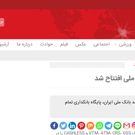
ورزشی
اجتماعی
عکس
فیلم
حوادث
درباره ما
آرشیو
 ملی افتتاح شد
بانک ملی ایران، پایگاه بانکداری تمام
، این پایگاه پنج دستگاه بانکداری الکترونیک VTM، ATM، CRS، GSS و CASHLESS را در