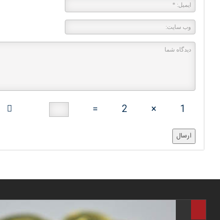
=
2
×
1
ارسال