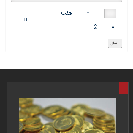
−
هفت
2
=
ارسال