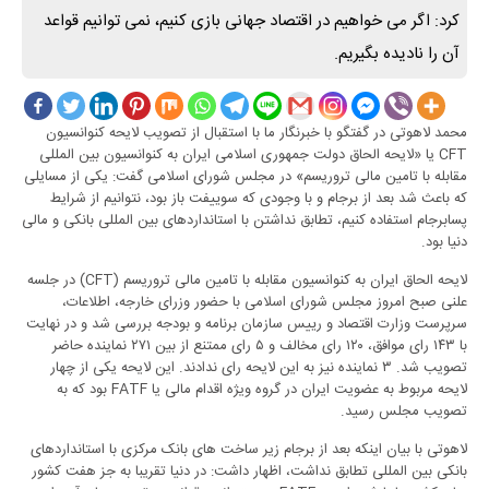
کرد: اگر می خواهیم در اقتصاد جهانی بازی کنیم، نمی توانیم قواعد
آن را نادیده بگیریم.
محمد لاهوتی در گفتگو با خبرنگار ما با استقبال از تصویب لایحه کنوانسیون
CFT
یا «لایحه الحاق دولت جمهوری اسلامی ایران به کنوانسیون بین المللی
مقابله با تامین مالی تروریسم» در مجلس شورای اسلامی گفت: یکی از مسایلی
که باعث شد بعد از برجام و با وجودی که سوییفت باز بود، نتوانیم از شرایط
پسابرجام استفاده کنیم، تطابق نداشتن با استانداردهای بین المللی بانکی و مالی
دنیا بود.
لایحه الحاق ایران به کنوانسیون مقابله با تامین مالی تروریسم (
CFT
) در جلسه
علنی صبح امروز مجلس شورای اسلامی با حضور وزرای خارجه، اطلاعات،
سرپرست وزارت اقتصاد و رییس سازمان برنامه و بودجه بررسی شد و در نهایت
با ۱۴۳ رای موافق، ۱۲۰ رای مخالف و ۵ رای ممتنع از بین ۲۷۱ نماینده حاضر
تصویب شد. ۳ نماینده نیز به این لایحه رای ندادند. این لایحه یکی از چهار
لایحه مربوط به عضویت ایران در گروه ویژه اقدام مالی یا
FATF
بود که به
تصویب مجلس رسید.
لاهوتی با بیان اینکه بعد از برجام زیر ساخت های بانک مرکزی با استانداردهای
بانکی بین المللی تطابق نداشت، اظهار داشت: در دنیا تقریبا به جز هفت کشور