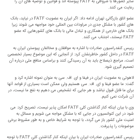
سایر کشورها با شروطی به
FATF
پیوسته اند و قوانین و توصیه های آن را
رعایت می کنند.
عضو اتاق بازرگانی تهران ادامه داد: اگر ایران به عضویت
FATF
در نیاید، بانک
های کشور با مشکل جدی در مراودات بین المللی خود مواجهه می شوند زیرا
بانک های خارجی از همکاری و تبادل مالی با بانک های کشورهایی که عضو
FATF
نیستند، اجتناب می کنند.
رییس کنفدراسیون صادرات با اشاره به موافقان و مخالفان پیوستن ایران به
FATF
در داخل کشور خاطرنشان کرد: از آنجایی که این موضوع بسیار تخصصی
است، مراجع ذیصلاح باید به آن رسیدگی کنند و براساس منافع ملی درباره آن
تصمیم گیری شود.
لاهوتی به عضویت ایران در فیفا و ای. اف. سی به عنوان نمونه اشاره کرد و
گفت: ما عضو فیفا و ای. اف. سی هستیم ولی ممکن است بسیاری از قواعد آنها
برای ما قابل قبول نباشد و هر جایی که تشخیص می دهیم به نفع ما نیست، در
آن شرکت نمی کنیم.
وی با بیان اینکه کنار گذاشتن کلی
FATF
امکان پذیر نیست، تصریح کرد: می
شود در این کنوانسیون در جایی که با مشکل مواجه می شویم و مسائل به
امنیت ملی کشور باز می گردد، با توجه به شرایط خاص و به طور مشروط برخی
موضوعات را پذیرفت.
رییس کنفدراسیون صادرات ایران با بیان اینکه کنار گذاشتن کلی
FATF
با توجه