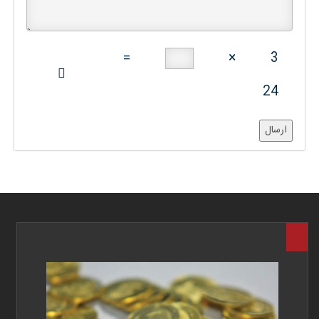
=
×
3
24
ارسال