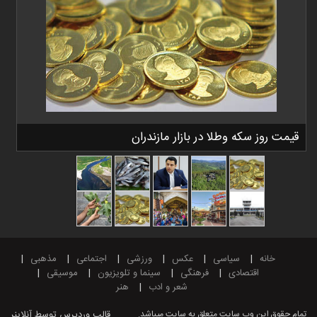
قیمت روز سکه وطلا در بازار مازندران
خانه
سیاسی
عکس
ورزشی
اجتماعی
مذهبی
اقتصادی
فرهنگی
سینما و تلویزیون
موسیقی
شعر و ادب
هنر
تمام حقوق این وب سایت متعلق به سایت میباشد.
قالب وردپرس
توسط آنلاینر