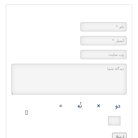
پاسخی بگذارید
دو
×
نُه
=
ارسال