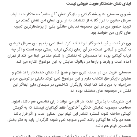
ایفای نقش خدمتکار هویت فروشی نیست
شیرین محسنی هنرپیشه گیلانی و بازیگر نقش “گل خانم” خدمتکار خانه ارباب
سریال خاتون با ابراز گلایه از انتقادات به او برای ایفای این نقش گفت: بی
تردید حضور من در این مجموعه نمایش خانگی یکی از پرافتخارترین تجربه
های کاری من خواهد بود.
وی در گفت و گو با خبرنگار ایرنا تاکید کرد: اصلا نمی پذیرم این سریال توهین
به گیلان و گیلانی است؛ در آن زمان زندگی ارباب رعیتی بوده است و اگر چه
ارباب گیلانی بوده اما همسرش که نقشش را شبنم مقدمی ایفا می کند از تهران
آمده است و بارها و بارها در دیالوگ هایش به این موضوع اشاره می کند.
محسنی افزود: من در سابقه کاری خودم هیچ گاه نقش خدمتکار را نداشتم و
بعنوان بازیگر حق انتخاب دارم و این موضوع نمی تواند دلیلی بر توهین مردم
سرزمینم به من باشد کما اینکه بازیگران شاخصی در سینمای ملی ایفاگر این
نقش در مجموعه های مختلف بوده اند.
این هنرپیشه با پذیرش اینکه هر اثر می تواند دارای نقایصی هم باشد، افزود:
مخاطب مجموعه نمایش خانگی “خاتون” فقط گیلانیان نیستند که به گویش
گیلکی ساخته شود؛ گستره انتشار این فیلم بین المللی است و اگر قرار باشد
همه دیالوگ ها گیلانی باشد کسی متوجه نمی شود؛ کارگردان باید به فکر بخش
اقتصادی فیلم هم باشد.
محسنی گفت: با افتخار می گویم یک گیلانی هستم و در خاتون بازی کردم و