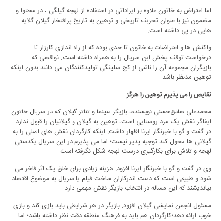
اما اعتراض به خاتون علاوه بر ایراداتی در استفاده از لهجه گیلگی ، در محتوا و
مضمون نیز با عنوان تحریف تاریخی و توهین به تاریخ پرافتخار گیلان گلایه
هایی در پی داشته است.
واکنش ها و اعتراضات به خاتون تا حدی بوده که از راه اندازی کارزار تا
درخواست توقف پخش این سریال را به همراه داشته است. نواقصی که
بازیگران مجموعه آن را ناشی از کج سلیقگی تولیدکنندگان می دانند بدون اینکه
توهین مدنظر باشد.
نقایص را می پذیرم توهین را هرگز
محمدعلی صادق‌حسنی نویسنده، بازیگر سینما و تئاتر گیلان که در سریال خاتون
ایفاگر نقش یک مرد روستایی است، توهین به گیلان و گیلانیان را قبول ندارد
در گفت و گو با خبرنگار ایرنا اظهار داشت: اینکه کارگردان نقش های اصلی را به
گیلانی ها محول کند توجیه پذیر نیست؛ اما می پذیرم در این سریال یکدستی
لهجه و تلاش برای بکارگیری درست لهجه شکل نگرفته است.
وی در گفت و گو با خبرنگار ایرنا افزود: هزینه زیادی برای خلق یک اثر فاخر می
شود و طبیعی است که دست اندرکاران ساخت فیلم یا سریال به موضوع اقتصاد
بیاندیشند که این مساله در انتخاب بازیگر نقش مهمی دارد.
مسئول انجمن نمایشی گیلان افزود: بازیگر در هر شرایطی باید بازی کند و بازی
خوب ارائه دهد؛کارگردان هم باید به فرهنگ منطقه دقت نظر داشته باشد؛ اما