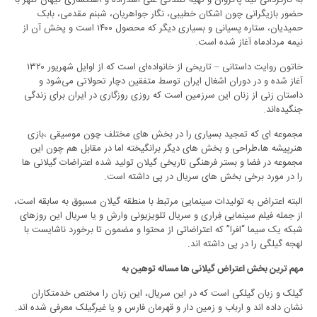
به کارگردانی تینا پاکروان و تهیه کنندگی علی اسدزاده و آهنگسازی کیهان کلهر با
حضور بازیگرانی چون اشکان خطیبی، نگار جواهریان، شبنم مقدمی، بابک
حمیدیان، ستاره پسیانی و بسیاری دیگر که محصول ۱۴۰۰ است و پخش آن از
نیمه مردادماه آغاز شده است.
خاتون روایت داستانی – تاریخی از خانواده‌ای است که از اوایل شهریور ۱۳۲۰
آغاز شده و در دوران اشغال ایران توسط متفقین دچار تحولاتی می‌شود و
داستان زنی از زنان این سرزمین است که روزی روزگاری در ایران برای زندگی
جنگیده‌اند.
مجموعه ای که تمجید بسیاری را در بخش های مختلف چون موسیقی ،بازی
هنرپیشه ها،طراحی و بخش های دیگر برانگیخته اما در مقابل هم چون این
مجموعه در فضا و بستر فرهنگی تاریخی گیلان تولید شده اعتراضات گیلانی ها
را در مورد برخی بخش های سریال در پی داشته است.
البته اعتراض به تولیدات سینمایی مرتبط با منطقه گیلان مسبوق به سابقه است،
از جمله فیلم سینمایی فِراری و سریال تلویزیونی وارش و یا سریال این روزهای
شبکه یک سیما “افرا” که اعتراضاتی از محتوا و مضمون تا برخورد ناشایست با
لهجه گیلگی را در پی داشته اند.
مهم ترین بخش اعتراض گیلانی ها مساله توهین به
گیلک و زبان گیلکی است که در این سریال، این زبان را مختص خدمتکاران
نشان داده اند و ارباب و زمین دار و قهرمان فارس و یا غیرگیلک معرفی شده اند.