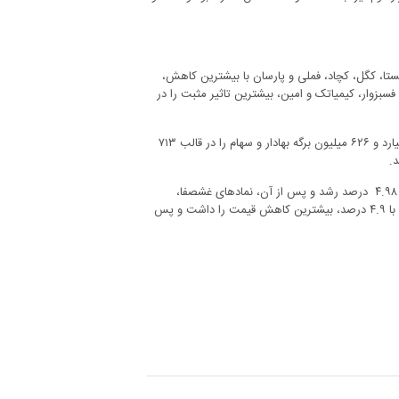
ستا، کگل، کچاد، فملی و پارسان با بیشترین کاهش،
سبزوار، کیمیاتک و امین، بیشترین تاثیر مثبت را در
با پایان فعالیت بازار سرمایه در چهارمین روز کاری هفته، معامله‌گران بورس ۶ میلیارد و ۶۲۶ میلیون برگه بهادار و سهام را در قالب ۷۱۳
در بازار امروز، بیشترین افزایش قیمت متعلق به نماد کیمیاتک(آریان کیمیا تک) با ۴.۹۸ درصد رشد و پس از آن، نمادهای غشصفا،
قلرست، خریخت و لخزر بود. همچنین نماد معاملاتی چکاوه(صنایع‌کاغذسازی‌کاوه‌) با ۴.۹ درصد، بیشترین کاهش قیمت را داشت و پس