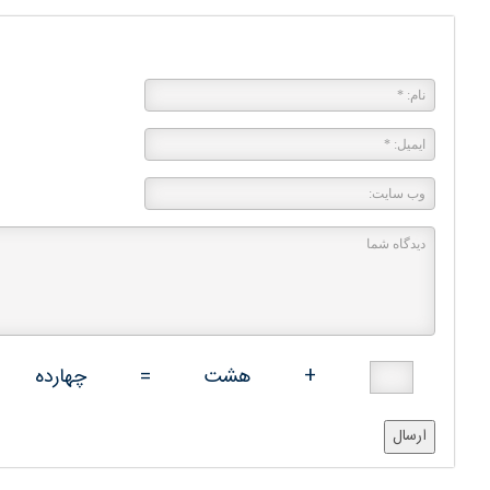
پاسخی بگذارید
+
هشت
=
چهارده
ارسال