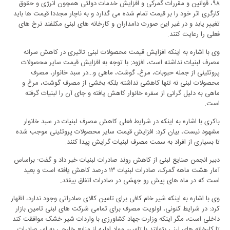
۹۸، قوانین و مقررات گمرکی و افزایش خدمات دولتی همچون انرژی و حقوق
کارگری اثر خود را بر قیمت تمام شده می گذارد و به ناچار مجددا قیمت ها باید
تغییر یابد و در غیر این صورت دامداران و کارخانه های لبنی مکلفند نرخ های
فعلی را رعایت کنند.
وی با اشاره به اینکه افزایش قیمت محصولات لبنی تاثیری در کاهش سرانه
مصرف لبنیات نداشته است، افزود: با توجه به افزایش قیمت سایر محصولات
پروتئینی از جمله حبوبات، مرغ، گوشت، ماهی و…در سبد خانوار، مصرف
محصولات لبنی نه تنها کاهشی نداشته بلکه بخشی از مصرف گوشت، مرغ و
ماهی به دلیل گرانی از سفره خانوار کاهش یافته و جای آن را لبنیات گرفته
است.
باکری با اشاره به اینکه در شرایط فعلی کاهش مصرف لبنیات در سبد خانوار
مشهود نیست، بیان کرد: افزایش قیمت سایر محصولات پروتئینی موجب شده
تا بسیاری از افراد به سمت مصرف لبنیات گرایش پیدا کنند.
دبیر انجمن صنایع لبنی از کاهش روند صادرات لبنیات خبر داد و گفت: براساس
آمار هشت ماهه گمرک، صادرات لبنیات ۱۳ درصد کاهش یافته است و بعید
است که در ماه های پیش رو جهشی در صادرات اتفاق‌ بیفتد.
وی با اشاره به اینکه شیر خام کافی برای تامین کالای صادراتی وجود ندارد، اظهار
کرد: در شرایط کنونی، اولویت مصرف برای تمامی شرکت های لبنی تامین بازار
داخلی است، مگر اینکه وزارت جهاد کشاورزی با واردات شیر خشک موافقت کند
تا کارخانه های لبنی بتوانند با تامین مواد اولیه از منابع خارجی به امر صادرات