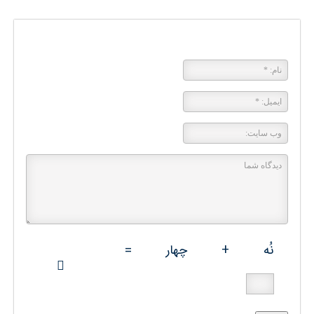
پاسخی بگذارید
نُه
+
چهار
=