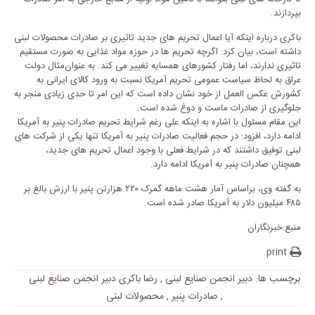
بپردازند.
باکری درباره اینکه آیا اعمال تحریم های جدید تاثیری بر صادرات محصولات لبنی
داشته است، بیان کرد: اگرچه تحریم ها در حوزه مواد غذایی به صورت مستقیم
تاثیری ندارند، اما رفتار کشورهای همسایه تغییر می کند. به عنوان‌مثال دولت
عراق به لحاظ سیاست عمومی تحریم آمریکا نسبت به ورود کالای ایرانی به
کشورش عکس العمل از خود نشان داده است که این امر تا حدی زیادی منجر به
جلوگیری از صادرات ماست و‌ دوغ شده است.
این مقام مسئول با اشاره به اینکه علی رغم شرایط تحریم صادرات پنیر به آمریکا
ادامه دارد، افزود: در حجم فعالیت صادرات پنیر به آمریکا تنها یکی از شرکت های
لبنی توفیق داشتند که در شرایط فعلی با وجود اعمال تحریم های جدید،
همچنان صادرات پنیر به آمریکا ادامه دارد.
به گفته وی، براساس آمار هشت ماهه گمرک ۲۲۰ هزارتن پنیر با ارزش بالغ بر
۴۸۵ میلیون دلار به آمریکا صادر شده است.
منبع:خبرنگاران
print
برچسب ها:
دبیر انجمن صنایع لبنی
,
رضا باکری دبیر انجمن‌ صنایع لبنی
,
صادرات پنیر
,
محصولات لبنی