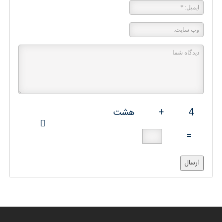
4
+
هشت
=
ارسال