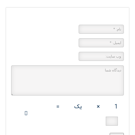
پاسخی بگذارید
1
×
یک
=