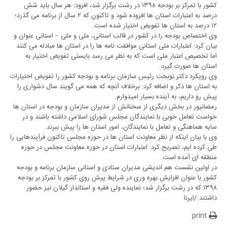
کشور با تمرکز بر بودجه ۱۳۹۸ در رشت برگزار شد، افزود: هر سال باید شش
درصد به اعتبارات استان ها افزوده شود و تاکنون که ۲ سال از برنامه می گذرد؛
۱۲ درصد به استان ها تفویض اختیار شده است.
وی اختصاص بودجه را در کشور در قالب استانی، ملی و ملی – استانی عنوان و
بیان کرد: اعتبارات ملی استانی موافقت نامه ها را در استان ها مبادله می کنند
اما تخصیص اعتبار ملی است که به نظر می رسد بایستی تفویض اختیار به
استان ها صورت گیرد.
وی رویکرد دکتر نوبخت رئیس سازمان برنامه و بودجه کشور را تفویض اختیارات
به استان ها ذکر و اضافه کرد: برخلاف آنچه که همه می گویند سال دشواری را
پیش رو داریم، به آینده بسیار امیدوارم.
رمضانپور در بخش دیگری از سخنانش از مدیران سازمان و بودجه در استان ها
خواست تعامل خوبی با نمایندگان مجلس شورای اسلامی داشته باشند و در
سایه هماهنگی و تعامل با نمایندگان، امور استان ها را پیش ببرند.
وی با بیان اینکه از نظر معاونت استان ها در حوزه مجلس تاکنون فرآیندهایی را
طی کرده ایم، تصریح کرد: اعتبارات استان در حوزه معاونت مجلس در حوزه
منطقه ای آمده است.
در اولین نشست هم اندیشی مدیران ستادی و استانی سازمان برنامه و بودجه
کشور با عنوان افزایش بهره وری در شرایط پیش روی کشور با تمرکز بر بودجه
۱۳۹۸ که در رشت برگزار شد؛ نماینده ولی فقیه و استاندار گیلان نیز حضور
داشتند./ایرنا
print