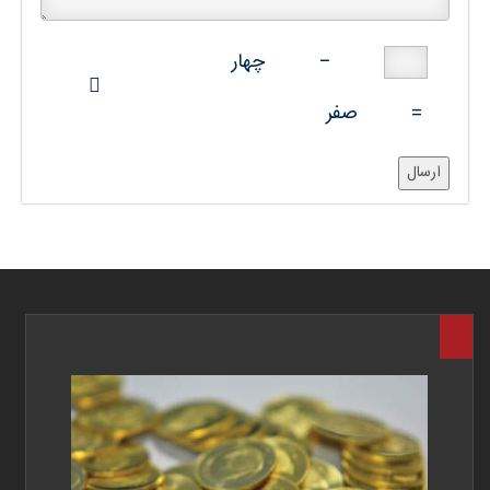
−
چهار
=
صفر
ارسال