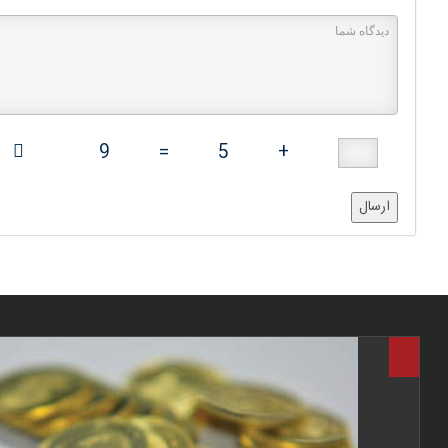
9
=
5
+
ارسال