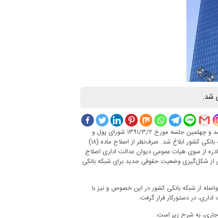
 شد.
به نقل از روابط عمومی بانک مرکزی”دستورالعمل حساب جاری” در یک‌هزار و یکصد و چهلمین جلسه مورخ ۲‏/۳‏/۱۳۹۱ شورای پول و
اعتبار به تصویب رسید و طی بخشنامه شماره ۵۹۹۱۲‏/۹۱ مورخ ۸‏/۳‏/۱۳۹۱ به شبکه بانکی کشور ابلاغ شد. صرف‌نظر از اصلاح ماده (۱۸)
ل به موجب آراء صادره از سوی هیات عمومی دیوان عدالت اداری اصلاح
شی از شکل‌گیری وضعیت‌ حقوقی جدید برای شبکه بانکی
 واصله از شبکه بانکی کشور در این خصوص و نیز با
داری، در دستورکار قرار گرفت.
جاری، به شرح زیر است: