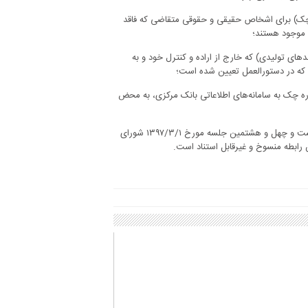
ی بدون دسته چک (در چارچوب ماده ۲۱ قانون صدور چک) برای اشخاص حقیقی و حقوقی متقاضی که فاقد
 موجود هستند؛
های تولیدی) که خارج از اراده و کنترل خود و به
 که در دستورالعمل تعیین شده است؛
ادره چک به سامانه‌های اطلاعاتی بانک مرکزی، به محض
دستورالعمل جدید حساب جاری در قالب ۲۳ ماده و ۱۳ تبصره در یک هزار و دویست و چهل و هشتمین جلسه مورخ ۱‏/۳‏/۱۳۹۷ شورای
ن رابطه منسوخ و غیرقابل استناد است.