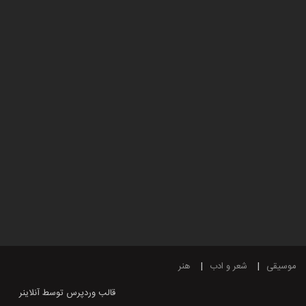
موسیقی
شعر و ادب
هنر
قالب وردپرس
توسط آنلاینر