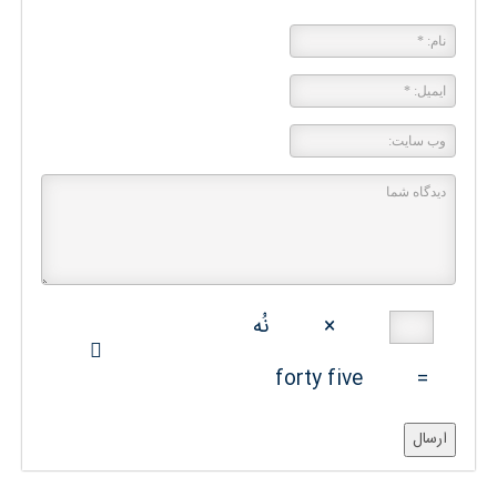
×
نُه
forty five
=
ارسال