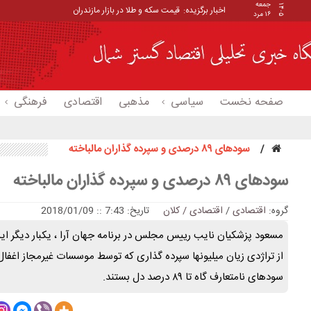
جمعه
۱۴۰۵
اخبار برگزیده:
قیمت سکه و طلا در بازار مازندران
۱۶ مرد
صفحه نخست
سیاسی
مذهبی
اقتصادی
فرهنگی
سودهای ۸۹ درصدی و سپرده‌ گذاران مالباخته
سودهای ۸۹ درصدی و سپرده‌ گذاران مالباخته
گروه:
اقتصادی
/
اقتصادی / کلان
تاریخ: 7:43 :: 2018/01/09
مسعود پزشکیان نایب رییس مجلس در برنامه جهان آرا ، یکبار دیگر ای
از تراژدی زیان میلیونها سپرده گذاری که توسط موسسات غیرمجاز اغف
سودهای نامتعارف گاه تا ۸۹ درصد دل بستند.