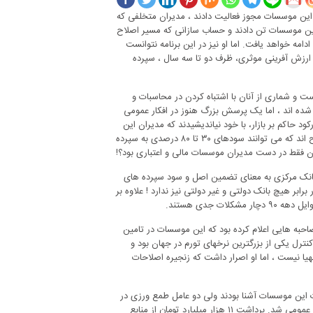
به این موسسات مجوز فعالیت دادند ، مدیران متخلفی که
 این موسسات تن دادند و حساب سازانی که مسیر اصلاح
دامه خواهد یافت. اما او نیز در این برنامه نتوانست
ارزش آفرینی موثری، ظرف دو تا سه سال ، سپرده
ست و شماری از آنان با اشتباه کردن در محاسبات و
ده اند ، اما یک پرسش بزرگ هنوز در افکار عمومی
 حاکم بر بازار، با خود نیاندیشیدند که مدیران این
موسسات قرار است در کدام بخش بازار سرمایه گذاری کنند و به چه جادویی مسلح اند که می توانند سودهای ۳۰ تا ۸۰ درصدی به سپرده
آن فقط در دست مدیران موسسات مالی و اعتباری بود؟!
بانک مرکزی به معنای تضمین اصل و سود سپرده های
ابر هیچ بانک دولتی و غیر دولتی نیز ندارد ! علاوه بر
 جدی هستند.
احبه هایی اعلام کرده بود که این موسسات در تامین
نترل یکی از بزرگترین نرخهای تورم در جهان بود و
 نیست ، اما او اصرار داشت که زنجیره اصلاحات
ت این موسسات آشنا بودند ولی دو عامل طمع ورزی در
کنار ناآگاهی نسبت به قرارداد با این موسسات ، سبب ساز یک مساله ملی و زیانی عمومی شد. برداشت ۱۱ هزار میلیارد تومان از منابع