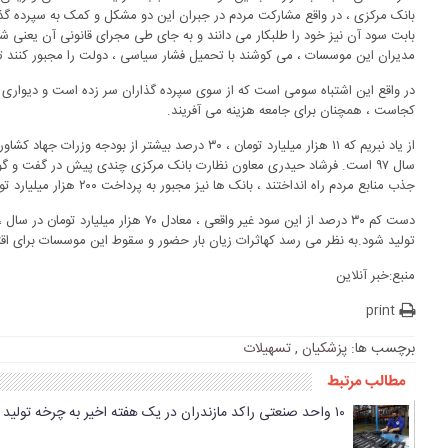
بانک مرکزی ، در واقع مشارکت مردم در جبران این دو مشکل و کمک به سپرده گذا
بابت سود آن نیز خود را طلبکار می دانند و به جای طی مجرای قانونی آن یعنی ش
مدیران این موسسات ، می کوشند با تحمیل فشار سیاسی ، دولت را مجبور کنند تا ز
در واقع این اشتباه سومی است که از سوی سپرده گذاران سر زده است و دیواری که
کجاست ، همچنان برای جامعه هزینه می آفریند.
از یاد نبریم که ۱۱ هزار میلیارد تومان ، ۳۰ درصد بیشتر ا
سال ۹۷ است. فرشاد حیدری معاون نظارت بانک مرکزی چندی پیش در گفت و گو
جذب منابع مردم راه انداختند ، بانک ها نیز مجبور به پرداخت ۲۰۰ هزار میلیارد تومان سود سپرده به مردم شدند.
دست کم ۳۰ درصد از این سود غیر واقعی ، مع
تولید شود.به نظر می رسد کهاثرات زیان بار حضور و سقوط این موسسات برای اقت
منبع:خبر آنلاین
print
برچسب ها:
پزشکیان
,
تسهیلات
مطالب مرتبط
۱۰ واحد صنعتی راکد مازندران در یک هفته اخیر به چرخه تولید برگشت