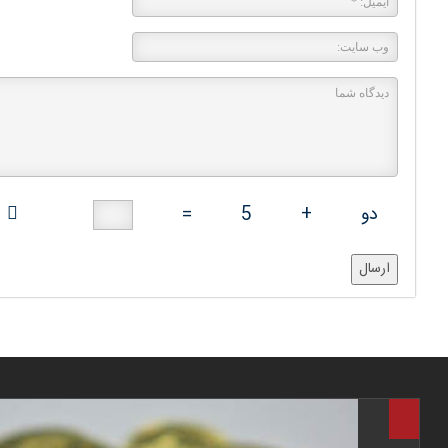
دو
+
5
=
ارسال