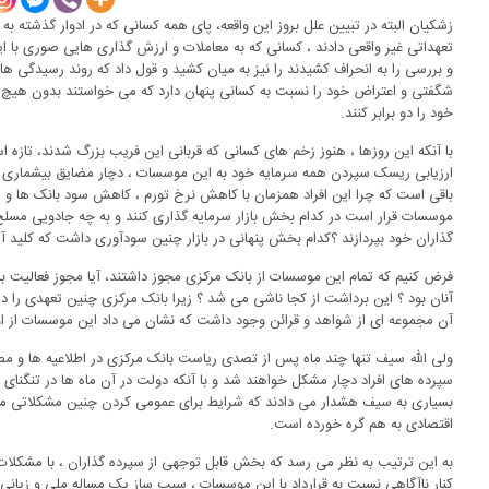
زشکیان البته در تبیین علل بروز این واقعه، پای همه کسانی که در ادوار گذشته 
تعهداتی غیر واقعی دادند ، کسانی که به معاملات و ارزش گذاری هایی صوری با
و بررسی را به انحراف کشیدند را نیز به میان کشید و قول داد که روند رسیدگی ها ا
شگفتی و اعتراض خود را نسبت به کسانی پنهان دارد که می خواستند بدون هیچ 
خود را دو برابر کنند.
با آنکه این روزها ، هنوز زخم های کسانی که قربانی این فریب بزرگ شدند، تازه ا
ارزیابی ریسک سپردن همه سرمایه خود به این موسسات ، دچار مضایق بیشماری ش
باقی است که چرا این افراد همزمان با کاهش نرخ تورم ، کاهش سود بانک ها و رکود
گذاران خود بپردازند ؟کدام بخش پنهانی در بازار چنین سودآوری داشت که کلید 
فرض کنیم که تمام این موسسات از بانک مرکزی مجوز داشتند، آیا مجوز فعالیت 
آنان بود ؟ این برداشت از کجا ناشی می شد ؟ زیرا بانک مرکزی چنین تعهدی را در بر
آن مجموعه ای از شواهد و قرائن وجود داشت که نشان می داد این موسسات از اوایل دهه ۹۰ دچار مشکلات
ولی الله سیف تنها چند ماه پس از تصدی ریاست بانک مرکزی در اطلاعیه ها و مص
سپرده های افراد دچار مشکل خواهند شد و با آنکه دولت در آن ماه ها در تنگنای ک
بسیاری به سیف هشدار می دادند که شرایط برای عمومی کردن چنین مشکلاتی مهیا
اقتصادی به هم گره خورده است.
به این ترتیب به نظر می رسد که بخش قابل توجهی از سپرده گذاران ، با مشکلا