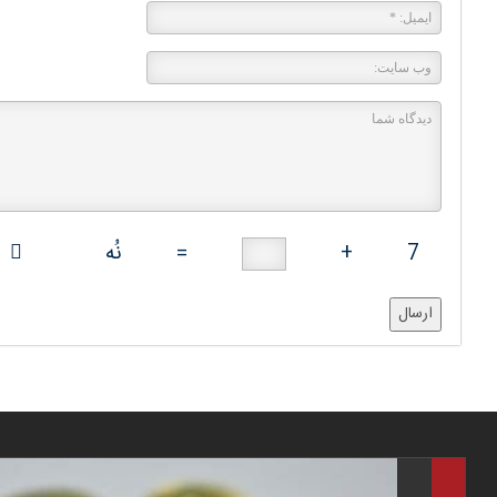
7
+
=
نُه
ارسال