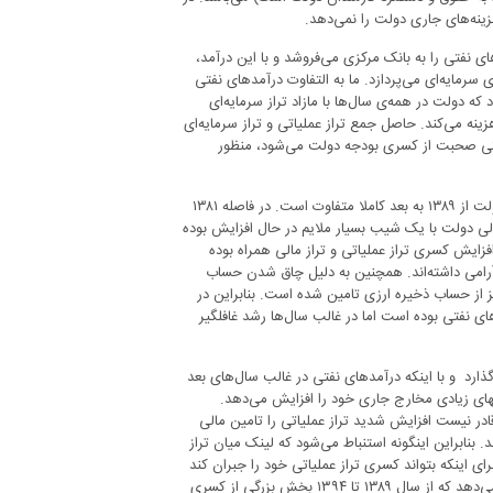
ینه‌های جاری دولت را نمی‌دهد.
ی نفتی را به بانک مرکزی می‌فروشد و با این درآمد،
رمایه‌ای می‌پردازد. ما به التفاوت درآمدهای نفتی
که دولت در همه‌ی سال‌ها با مازاد تراز سرمایه‌ای
زینه می‌کند. حاصل جمع تراز عملیاتی و تراز سرمایه‌ای
چپ نمودار ۱ نشان داده شده است. وقتی صحبت از کسری بودجه دولت می‌شود، منظور
نمودار ۱ نشان می‌دهد که رفتار مالی دولت در فاصله ۱۳۸۱ تا ۱۳۸۸ با رفتار مالی دولت از ۱۳۸۹ به بعد کاملا متفاوت است. در فاصله ۱۳۸۱
ز مالی دولت با یک شیب بسیار ملایم در حال افزایش بوده
ت‌های انبساطی دولت و افزایش کسری تراز عملیاتی و تراز مالی همراه بوده
تراز عملیاتی و تراز مالی رشد آرامی داشته‌اند. همچنین به دلیل چاق شدن حساب
ارزی در فاصله ۱۳۸۱ تا ۱۳۸۸،کسری‌های مربوط به سال‌های ۱۳۸۵ و ۱۳۸۷ نیز از حساب ذخیره ارزی تامین شده است. بنابراین در
ای نفتی بوده است اما در غالب سال‌ها رشد غافلگیر
ایش می‌گذارد و با اینکه درآمدهای نفتی در غالب سال‌های بعد
اشتهای زیادی مخارج جاری خود را افزایش می‌دهد.
ادر نیست افزایش شدید تراز عملیاتی را تامین مالی
د. بنابراین اینگونه استنباط می‌شود که لینک میان تراز
سیار ضعیف شده و دولت برای اینکه بتواند کسری تراز عملیاتی خود را جبران کند
به راه‌های دیگری متوسل شده است. آمارهای مربوط به وضع مالی دولت نشان می‌دهد که از سال ۱۳۸۹ تا ۱۳۹۴ بخش بزرگی از کسری