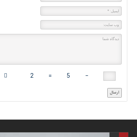
2
=
5
−
ارسال