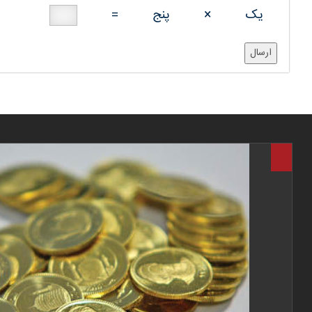
یک
×
پنج
=
ارسال