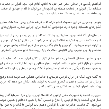
میلیارد دلار کنونی در تجارت منطقه‌ای کشورمان می‌تواند با اقدام جهادی از جانب
زیرساخت‌ها، به راحتی به ۴۰، ۵۰ میلیارد دلار برسد.
رئیس جمهوری در این صحبت اعلام کرده که با فراهم شدن برخی مقدمات امکان دو ت
کشورهای همسایه وجود دارد، موضوعی که البته برای اجرایی شدن، دشواری‌ه
در سال‌های گذشته، چین اصلی‌ترین واردکننده کالا از ایران بوده و پس از آن، عراق
امارات متحده عربی، ترکیه و افغانستان دیده می‌شوند. در مقابل نیز بخش مهمی ا
و ترکیه انجام می‌شود. اگر چین را کنار بگذاریم در سال‌های گذشته بخش مهمی از
نشده و به این ترتیب برای افزایش صادرات باید زیرساخت‌های صادراتی گسترش ی
مهدی علیپور – فعال اقتصادی و عضو سابق اتاق بازرگانی ایران – در گفت‌وگو با ایس
حضور در بازار کشورهای منطقه، شرایط بسیار مطلوبی دارد اما اینکه ما چه قدر این 
بدهیم، موضوع دیگری است که در سال‌های گذشته پاسخ درستی به آن داده نش
به گفته وی، اینکه در ایران قوانین تولیدی و صادراتی همگی ضد تولیدکننده وض
و دلار، درآمد بیشتر و نظارت کمتری نسبت به تولید دارد، نشان می دهد که ایران 
روند، باید اجرای قوانین به شکلی جدی تغییر کند.
علیپور با اشاره به تغییرات مکرر قوانین در اقتصاد ایران، بیان کرد: سرمایه‌گذار پیش
سال‌های گذشته بارها قوانینی را ابلاغ و سپس آنها را تغییر داده‌ایم و همین مو
می‌شود. اگر بناست صادرات خود را افزایش دهیم باید قوانین با ثبات و به نفع تو