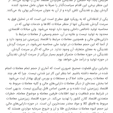
افزایش یابد، چه حجمی از نقدینگی سرگردان اقتصاد کلان را تهدید می‌کند. از
این منظر برخی این اقدام سیاست‌گذار را صرفاً به عنوان عامل محدود کننده
گردش پول و نقدینگی تلقی کرده و از آن به عنوان سرعت‌گیر پولی یاد می‌کنند.
یکی از انتقاداتی که به رویکرد فوق مطرح است این است که در تحلیل فوق به
سرعت گردش نقدینگی تنها از منظر مبادلات کالاها و خدمات نهایی که در
محاسبه تولید ناخالص داخلی وجود دارد توجه می‌شود. ولی مبادلات اقتصادی
محدود به تولید نیست و علاوه بر آن، حجم وسیعی از معاملات مرتبط با
دارایی‌های مالی و همچنین معاملات مرتبط با اقتصاد زیرزمینی نیز وجود دارد و
از آنجا که این حجم معاملات در تولید ملی محاسبه نمی‌شود، در سرعت گردش
نقدینگی به معنای متعارف آن وجود ندارد. در حالی که اگر بر سرعت گردش
نقدینگی در حوزه معاملات متمرکز شویم بسیار بزرگتر از سرعت گردش نقدینگی
در حوزه تولید و درآمد ملی خواهد بود.
بنابراین برای قضاوت صحیح ضروری است که آماری از حجم تمام معاملات انجام
شده در جامعه داشته باشیم. اما بنظر این کار نیز شدنی نیست. چرا که هر چند
که معاملات رسمی مانند املاک و مستغلات و بورس اوراق بهادار ثبت می‌شود
اما بخش عمده‌ای از دیگر معاملات دارایی‌های مالی و کلیه معاملات مربوط به
اقتصاد زیرزمینی ثبت نشده و بر همین اساس قابل پیگیری نیست. بدیهی است
در شرایط عدم شفافیت و نبود اطلاعات طرفین معامله و موضوع معامله، خطرات
متعددی اقتصاد کلان کشور را تهدید می‌کند. در حوزه اقتصاد زیرزمینی معاملات
مربوط به قاچاق کالا و مواد مخدر عمده‌ترین آن است. در حوزه دارایی‌های مالی
نیز حجم انبوه معاملات سفته‌بازی طلا و ارز و خروج سرمایه مواردی هستند که