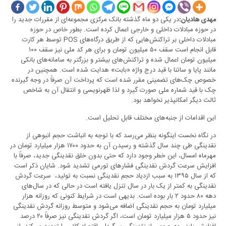
در یکی دو ماه گذشته بانک مرکزی مجموعه‌ای از مقررات جدید را
مهدی هادیان:
در حوزه مبادلات داخلی و خارجی اعمال کرده است. بطور خاص در حوزه‌
مبادلات داخلی بر تراکنش‌هایی که از طریق درگاه‌های POS توسط هر کارت
قابل انجام است سقف ۵۰ میلیون تومان و برای هر کد ملی نیز سقف ۱۰۰
میلیون تومان اعمال شده و تراکنش‌های بیشتر و بزرگتر به سامانه‌های بانکی
مانند پایا و ساتنا با قید درج واژه «بابت» هدایت شده است. همچنین در
خصوص چک‌های تضمینی مقرر شده است که پرداخت آن صرفاً در وجه گیرنده
چک با قید شماره ملی صورت گیرد و لذا ظهرنویسی و انتقال آن به شاخص
ثالث دیگر امکانپذیر نخواهد بود.
این اقدامات از جنبه‌های مختلف قابل تحلیل است.
در نگاه نخست اینگونه بنظر می‌رسد که با توجه به انباشت حجم انبوهی از
نقدینگی طی چند سال گذشته و رسیدن آن به حدود ۱۷۰۰ هزار میلیارد تومان در
مهرماه امسال، این خطر وجود دارد که حتی بدون خلق نقدینگی جدید، صرفاً با
افزایش سرعت گردش نقدینگی فشارهای تورمی تشدید شود. شایان ذکر است
که از سال ۱۳۹۵ به سبب ازدیاد حجم نقدینگی نسبت به تولید، ‌ سرعت گردش
نقدینگی به کمتر از یک بار در سال تنزل یافته است در حالی که در سال‌های
دهه ۸۰ حدود ۲ بار بوده است. بدیهی است در شرایط کنونی که روزانه هزار
میلیارد تومان به حجم نقدینگی اضافه می‌شود و متوسط روزانه گردش نقدینگی
نیز حدود ۵ هزار میلیارد تومان است، اگر گردش نقدینگی نیز صرفاً ۲۰ درصد