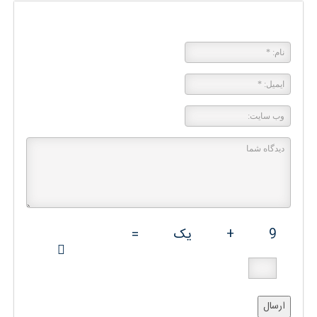
پاسخی بگذارید
9
+
یک
=
ارسال