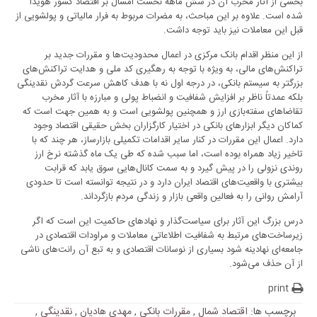
بخشی از آثار مخرب آن در شش ماهه نخست امسال بر اقتصاد کشور هویدا
شده است. علاوه بر این مباحث، به مضرات مربوط به فرار مالیاتی و پولشویی از
قبل این معاملات نیز باید توجه داشت.
از این منظر اقدام بانک مرکزی در اعمال محدودیت‌ها و مقررات جدید بر
تراکنش‌های مالی، به ویژه با توجه به رهگیری کد ملی و هدایت تراکنش‌های
بزرگتر به سیستم بانکی، در درجه اول نه با هدف کاهش سرعت گردش نقدینگی
بلکه عمدتاً ناظر بر افزایش شفافیت و انضباط پولی و مبارزه با آثار مخرب
تقاضاهای سفته‌بازی ارز و همچنین پولشویی است و به همین جهت است که
کماکان دیگر ابزارهای بانکی در اختیار کارگزاران بخش حقیقی اقتصاد وجود
دارد. اعمال این مقررات در کنار سایر اقدامات تکمیلی بازارساز، هر چند که با
تاخیر زیاد همراه بوده است، اما سبب شده که طی یک ماه گذشته نرخ ارز
روندی نزولی را در پیش گیرد و به سمت کانال‌هایی سوق یابد که قرابت
بیشتری با واقعیت‌های اقتصاد ایران دارد و در نتیجه توانسته است تا حدودی
آرامش روانی را به فعالین واقعی بازار و زندگی مردم بازگرداند.
درس بزرگ این آثار برای سیاست‌گذار و نهادهای حاکمیت این است که اگر
زیرساخت‌های مرتبط به شفافیت اطلاعاتی معاملات و مراودات اقتصادی در
جامعه‌ای نهادینه شود بسیاری از نوسانات اقتصادی و به تبع آن رانت‌های ناشی
از آن حذف می‌شود.
print
برچسب ها:
اقتصاد شمال
,
مقررات بانکی
,
مهدی هادیان
,
نقدینگی
,