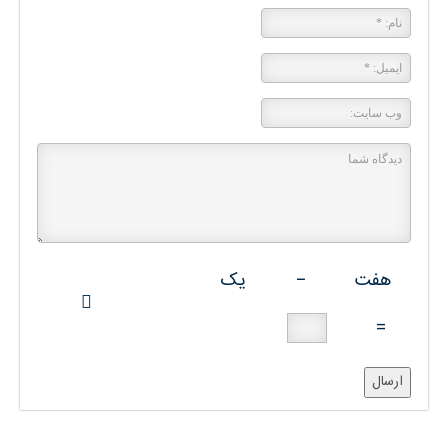
هفت
−
یک
=
ارسال