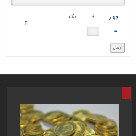
چهار
+
یک
=
ارسال