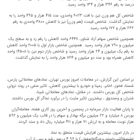
درصد به رقم ۳۴۶ هزار و ۱۳۴ واحد رسید.
شاخص کل هم وزن نیز، با افت ۶۰۲۳ واحدی، عدد ۴۱۵ هزار و ۴۹۵ واحد را به
نمایش گذاشت. شاخص قیمت (هم وزن) نیز با کاهش ۳۸۰۰ واحدی به رقم
۲۶۲ هزار و ۱۷۷ واحد رسید.
همچنین شاخص سهام آزاد شناور، ۶۴۴۷ واحد کاهش را رقم زد و به سطح یک
میلیون و ۷۹۰ هزار واحد رسید. همچنین شاخص بازار اول با ۲۰۰۵ واحد کاهش
به رقم یک میلیون و ۲۴ هزار واحد رسید و شاخص بازار دوم نیز، با ۱۴۵۰۸ واحد
کاهش همراه بود و عدد دو میلیون و ۷۶۴ هزار واحد را به نمایش گذاشت.
بر اساس این گزارش، در معاملات امروز بورس تهران، نمادهای معاملاتی پارس،
شستا، فخوز، اخابر، رمپنا و خودرو با بیشترین کاهش، تاثیر منفی در روند نزولی
شاخص کل بورس داشتند. در مقابل، نمادهای معاملاتی شپنا،
شتران و وصندوق ، بیشترین تاثیر مثبت را در برآورد نماگر کل بورس داشتند.
با پایان فعالیت بازار سرمایه در پنجمین و آخرین روز کاری هفته، معامله‌گران
بورس ۸ میلیارد و ۲۲ میلیون برگه بهادار و سهام را در قالب یک میلیون و ۵۹۲
هزار نوبت معامله و به ارزش ۷۱ هزار و ۴۱۱ میلیارد ریال داد و ستد کردند.
در بازار امروز، بیشترین افزایش قیمت متعلق به نماد
غشصفا(شیرپاستوریزه‌پگاه‌اصفهان‌) با ۴.۹۶ درصد رشد و پس از آن،