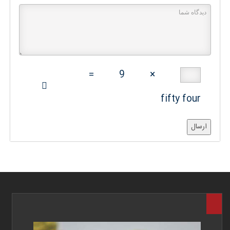
=
9
×
fifty four
ارسال