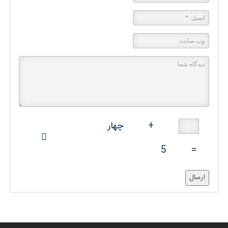
+
چهار
5
=
ارسال