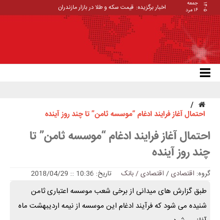
جمعه
۱۴۰۵
اخبار برگزیده:
قیمت سکه و طلا در بازار مازندران
۱۶ مرد
احتمال آغاز فرایند ادغام “موسسه ثامن” تا چند روز آینده
احتمال آغاز فرایند ادغام “موسسه ثامن” تا
چند روز آینده
گروه:
اقتصادی
/
اقتصادی / بانک
تاریخ: 10:36 :: 2018/04/29
طبق گزارش های میدانی از برخی شعب موسسه اعتباری ثامن
شنیده می شود که فرآیند ادغام این موسسه از نیمه اردیبهشت ماه