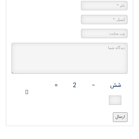
شش
−
2
=
ارسال