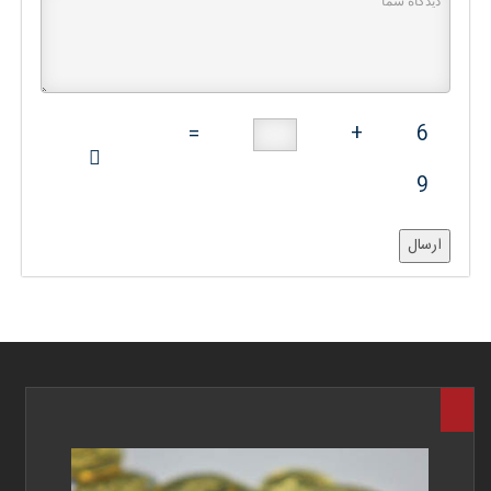
=
+
6
9
ارسال