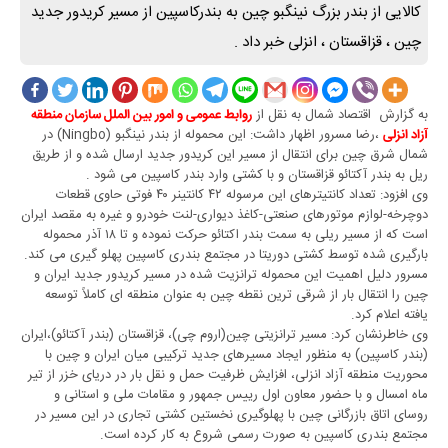
کالایی از بندر بزرگ نینگبو چین به بندرکاسپین از مسیر کریدور جدید
چین ، قزاقستان ، انزلی خبر داد .
به گزارش اقتصاد شمال به نقل از
روابط عمومی و امور بین الملل سازمان منطقه
،رضا مسرور اظهار داشت: این محموله از بندر نینگبو (Ningbo) در
آزاد انزلی
شمال شرق چین برای انتقال از مسیر این کریدور جدید ارسال شده و از طریق
ریل به بندر آکتائو قزاقستان و با کشتی وارد بندر کاسپین می شود .
وی افزود: تعداد کانتیترهای این مرسوله ۴۲ کانتینر ۴۰ فوتی حاوی قطعات
دوچرخه-لوازم موتورهای صنعتی-کاغذ دیواری-لنت خودرو و غیره به مقصد ایران
است که از مسیر ریلی به سمت بندر اکتائو حرکت نموده و تا ۱۸ آذر محموله
بارگیری شده توسط کشتی دوریتا در مجتمع بندری کاسپین پهلو گیری می کند.
مسرور دلیل اهمیت این محموله ترانزیت شده در مسیر کریدور جدید ایران و
چین را انتقال بار از شرقی ترین نقطه چین به عنوان منطقه ای کاملاً توسعه
یافته اعلام کرد.
وی خاطرنشان کرد: مسیر ترانزیتی چین(اروم چی)، قزاقستان (بندر آکتائو)،ایران
(بندر کاسپین) به منظور ایجاد مسیرهای جدید ترکیبی میان ایران و چین با
محوریت منطقه آزاد انزلی، افزایش ظرفیت حمل و نقل بار در دریای خزر از تیر
ماه امسال و با حضور معاون اول رییس جمهور و مقامات ملی و استانی و
روسای اتاق بازرگانی چین با پهلوگیری نخستین کشتی تجاری در این مسیر در
مجتمع بندری کاسپین به صورت رسمی شروع به کار کرده است.