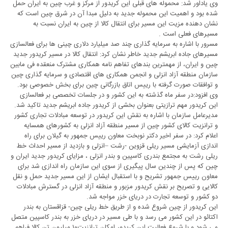
وی یاداور شد: محموله های قبلی این کریدور از مرکز و غرب چین به ایران حمل
شده بود و اهمیت این محموله جدید به دلیل مبدا آن در شرق چین است که
نشان دهنده مزیت این مسیر برای انتقال کالا از چین به ایران نسبت به
مسیرهای فعلی است .
مسرور با اشاره به سرمایه گذاری چند صد میلیارد دلاری چینی ها برای فعالسازی
مسیرهای جاده ابریشم جدید خاطر نشان کرد: انتقال کالا در مسیر کریدور جدید
چین و ایران، از مهمترین بندهای تفاهم نامه همکاری مشترک منعقده فی مابین
سازمان منطقه آزاد انزلی و انجمن همکاری های اقتصادی و سرمایه گذاری چین
و توافقات صورت گرفته با رییس اتاق بازرگانی چین برای بخش خصوصی بود.
وی افزود:در سفر ماه گذشته به این کشور و در جلسات تخصصی بر فعالسازی
این کریدور مهم ترازیتی بعنوان بخشی از کریدور جاده ابریشم جدید تاکید شد.
مدیرعامل سازمان با اشاره به نقش این کریدور در توسعه مبادلات تجاری کشور
و ترانزیت کالای کشور چین از مسیر منطقه آزاد انزلی به کشورهای همسایه
اعلام کرد: در سفر اخیر دکتر نوبخت معاون رییس جمهور به گیلان برای راه
اندازی آزمایشی مسیر ریلی قزوین -رشت –انزلی و بازدید از مسیر احداث خط
ریلی رشت به مجتمع بندری کاسپین و بندر انزلی ، مزایای کریدور جدید ایران و
چین که پس از چندین سال پیگیری از سوی این سازمان راه اندازی شد برای
معاون رییس جمهور تشریح و با استقبال ایشان از این مسیر جدید حمل و نقل
کالایی و تصریح بر نقش کریدور مزبور و منطقه آزاد انزلی در گسترش مبادلات
دو کشور و توسعه تجارت در دریای خزر مواجه شد.
این کریدور از چین شروع شده و از طریق خط ریلی چین- قزاقستان به بندر
اکتائو در این کشور می رسد و با طی مسیر در دریای خزر به بندر کاسپین متصل
می شود و با شروع فعالیت این کریدور امکان ترانزیت۱۰ میلیون تن کالا فراهم