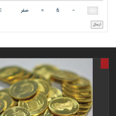
−
6
=
صفر
ارسال