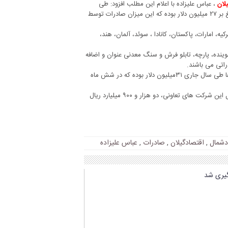
، عباس علیزاده با اعلام این مطلب افزود: طی
یلان
شش ماه نخست امسال؛ میزان صادرات انجام شده توسط شرکت های تعاونی بالغ بر ۲۷ میلیون دلار بوده که این میزان صادرات توسط
ه، امارات، پاکستان، کانادا ، سوئد، آلمان، هند،
ینده، پارچه، تابلو فرش و سنگ معدنی عنوان و اضافه
اتی می باشند.
به گفته مدیرکل تعاون، کار و رفاه اجتماعی گیلان ، هدف گذاری صادرات تعاونی ها طی سال جاری ۳۱میلیون دلار بوده که در شش ماه
دو هزار و ۶۵۰ شرکت تعاونی با ۲۱۶ هزار عضو در گیلان فعال است که برای تشکیل این شرکت های تعاونی، دو هزار و ۹۰۰ میلیارد ریال
دشمال
,
اقتصادگیلان
,
صادرات
,
عباس علیزاده