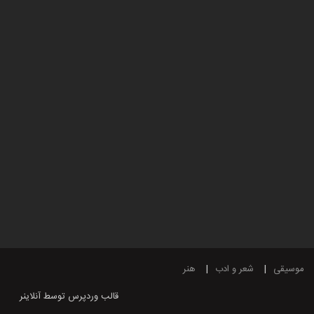
موسیقی
شعر و ادب
هنر
قالب وردپرس
توسط آنلاینر