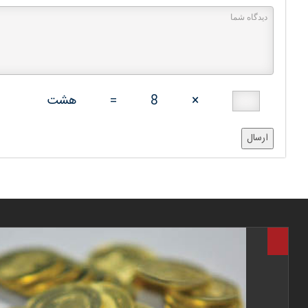
×
8
=
هشت
ارسال