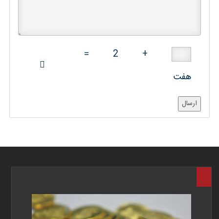
=
2
+
هفت
ارسال