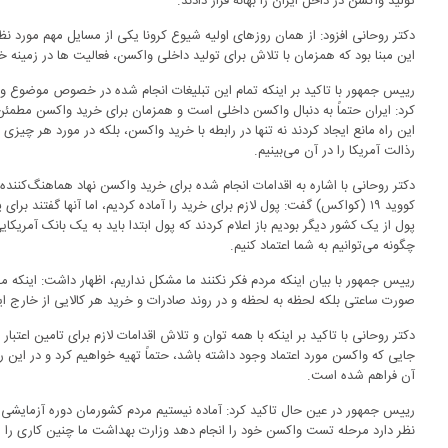
تولید واکسن در داخل ایران را بهانه قرار دادند.
دکتر روحانی افزود: از همان روزهای اولیه شیوع کرونا یکی از مسایل مهم مورد نظ
این مبنا بود که همزمان با تلاش برای تولید داخلی واکسن، فعالیت ها در زمین
رییس جمهور با تاکید بر اینکه تمام این تبلیغات انجام شده در خصوص موضوع وا
کرد: ایران حتماً به دنبال واکسن داخلی است و همزمان برای خرید واکسن مطمئن 
این راه مانع ایجاد کردند نه تنها در رابطه با خرید واکسن، بلکه در مورد هر چیزی 
رذالت آمریکا را در آن می‌بینیم.
دکتر روحانی با اشاره به اقدامات انجام شده برای خرید واکسن نهاد هماهنگ‌کنن
کووید ۱۹ (کواکس) گفت: پول لازم برای خرید را آماده کردیم، اما آنها گفتند بر
پول از یک کشور دیگر بودیم باز اعلام کردند که پول ابتدا باید به یک بانک آمر
چگونه می‌توانیم به شما اعتماد کنیم.
رییس جمهور با بیان اینکه مردم فکر نکنند ما مشکل نداریم، اظهار داشت: اینکه مق
صورت ساعتی بلکه لحظه به لحظه و در روند صادرات و خرید هر کالایی از خارج این 
دکتر روحانی با تاکید بر اینکه با همه توان و تلاش اقدامات لازم برای تامین اعت
جایی که واکسن مورد اعتماد وجود داشته باشد، حتماً تهیه خواهیم کرد و در این ر
آن فراهم شده است.
رییس جمهور در عین حال تاکید کرد: آماده نیستیم مردم کشورمان دوره آزمایشی 
نظر دارد مرحله تست واکسن خود را انجام دهد وزارت بهداشت ما چنین کاری را ان