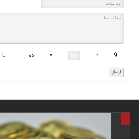
9
+
=
ده
ارسال