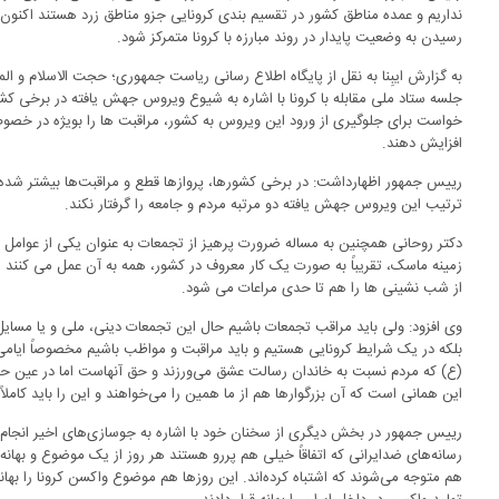
نداریم و عمده مناطق کشور در تقسیم بندی کرونایی جزو مناطق زرد هستند اکنو
رسیدن به وضعیت پایدار در روند مبارزه با کرونا متمرکز شود.
به گزارش ایبِنا به نقل از پایگاه اطلاع رسانی ریاست جمهوری؛ حجت الاسلام و 
جلسه ستاد ملی مقابله با کرونا با اشاره به شیوع ویروس جهش یافته در برخی کشو
خواست برای جلوگیری از ورود این ویروس به کشور، مراقبت ها را بویژه در خصوص
افزایش دهند.
رییس جمهور اظهارداشت: در برخی کشورها، پروازها قطع و مراقبت‌ها بیشتر شده ا
ترتیب این ویروس جهش یافته دو مرتبه مردم و جامعه را گرفتار نکند.
دکتر روحانی همچنین به مساله ضرورت پرهیز از تجمعات به عنوان یکی از عوامل شی
زمینه ماسک، تقریباً به صورت یک کار معروف در کشور، همه به آن عمل می کنند
از شب نشینی ها را هم تا حدی مراعات می شود.
وی افزود: ولی باید مراقب تجمعات باشیم حال این تجمعات دینی، ملی و یا مسایل
بلکه در یک شرایط کرونایی هستیم و باید مراقبت و مواظب باشیم مخصوصاً ایام
(ع) که مردم نسبت به خاندان رسالت عشق می‌ورزند و حق آنهاست اما در عین ح
این همانی است که آن بزرگوارها هم از ما همین را می‌خواهند و این را باید کاملاً 
رییس جمهور در بخش دیگری از سخنان خود با اشاره به جوسازی‌های اخیر انج
رسانه‌های ضدایرانی که اتفاقاً خیلی هم پررو هستند هر روز از یک موضوع و بهانه‌
هم متوجه می‌شوند که اشتباه کرده‌اند. این روزها هم موضوع واکسن کرونا را بها