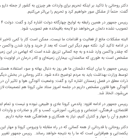
دکتر روحانی با تاکید بر اینکه تحریم برای واردات هر چیزی به کشور از جمله دار
گفت: حتماً از مشکل عبور خواهیم کرد و تحریم را بی‌اثر می‌کنیم.
ری
تصویب نشده دلمان می‌خواهد دو لایحه باقیمانده هم تصویب شود.
البته مشکلات مانع از فعالیت و اقدامات ما نیست، ممکن است کار با کمی تاخیر ان
در ادامه تاکید کرد: نکته مهم دیگر این است که بعد از خرید و وارد شدن واکس
که چقدر واکسن وارد شده و به چه کسانی تزریق شده است که ابهامی در این زمینه
مشخص است به طوری که سالمندان، بیماران زمینه‌ای و کادر درمان در اولویت و
رییس جمهور با بیان اینکه دشمنان ما هر روز به دنبال بهانه و سوء استفاده ه
توسط وزارت بهداشت باید به مردم توضیح داده شود. دکتر روحانی در بخش دیگر
ذرات معلق در فصل زمستان اشاره کرد و گفت: وضعیت آلودگی هوا و تاثیر آن در 
آلودگی هوا قانون مشخص داریم در جلسه امروز ستاد ملی کرونا هم تصمیمات لا
می‌شود، اتخاذ شد.
رییس جمهور در ادامه افزود: پاندمی کرونا عادی و طبیعی نبوده و نیست و تمام اب
اقتصادی، فرهنگی، اجتماعی و ورزشی، آموزشی، کسب و کار و صادرات و واردات اثر
دهیم و آن را مهار و کنترل کنیم، نیاز به همکاری و هماهنگی همه جانبه داریم.
دکتر روحانی با قدردانی از همه کسانی که در راه مقابله با ویروس کرونا و مهار ای
یکصدایی و هم‌افزایی است که ما را به نتیجه خواهد رساند. رییس جمهور تغییر س