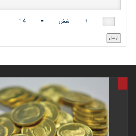
+
شش
=
14
ارسال