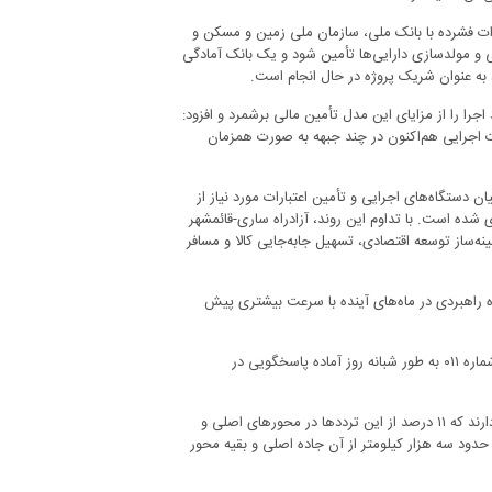
کرات فشرده با بانک ملی، سازمان ملی زمین و مسکن و
ی و مولدسازی دارایی‌ها تأمین شود و یک بانک آمادگی
 به عنوان شریک پروژه در حال انجام است.
را را از مزایای این مدل تأمین مالی برشمرد و افزود:
یات اجرایی هم‌اکنون در چند جبهه به صورت همزمان
ستگاه‌های اجرایی و تأمین اعتبارات مورد نیاز از
شده است. با تداوم این روند، آزادراه ساری-قائمشهر
ینه‌ساز توسعه اقتصادی، تسهیل جابه‌جایی کالا و مسافر
وژه راهبردی در ماه‌های آینده با سرعت بیشتری پیش
مرکز کنترل ترافیک پلیس راه استان با شماره ۲۱۸۲۴۴۳۴ و ۲۱۸۲۴۴۲۰ و با پیش شماره ۰۱۱ به طور شبانه روز آماده پاسخگویی در
برابر آمار، سالانه بیش از ۵۰۰ میلیون دستگاه خودرو در محورهای مازندران تردد دارند که ۱۱ درصد از این ترددها در محورهای اصلی و
تر راه اصلی و فرعی دارد که حدود سه هزار کیلومتر از آن جاده اصلی و بقیه محور