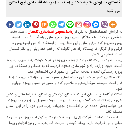
گلستان به زودی نتیجه داده و زمینه ساز توسعه اقتصادی این استان
می شود.
به گزارش
به نقل از
، سید مناف
اقتصاد شمال
روابط عمومی استانداری گلستان
هاشمی در دیدار با پیمانکار روسی پروژه برقی سازی راه آهن گرمسار-اینچه
برون تصریح کرد: برقی سازی این خط ریلی از ایستگاه راه‌آهن اینچه‌برون تا
گرگان و از گرگان تا ایستگاه راه‌آهن گلوگاه که از نظر خط ریلی زیر نظر گلستان
است انجام می شود.
وی با اشاره به اینکه ۱۵ درصد از بودجه پروژه در هیات دولت به تصویب رسیده
است، افزود: وزارت راه و شهرسازی متعهد گردیده که به مسائل و مشکلات این
پروژه رسیدگی کرده و بودجه ابلاغی آن بطور کامل اختصاص یابد.
دکتر هاشمی تصریح کرد: این پروژه ایمنی سفر با قطار را افزایش می‌دهد زیرا
قرار است سیستم سیگنال‌دهی و علائمی کردن مسیر در همین پروژه اجرایی
شود.
استاندار گلستان با بیان این که گلستان نزدیکترین استان به ترکمنستان و کشور
های حوزه cis است، گفت: پیمانکاران روسی جهت تسهیل و نزدیکی به پروژه،
می توانند بخش عمده ای از امکانات و تجهیرات زیرساختی خود را در این استان
مستقر کنند.
در این دیدار نماینده شرکت RZDI روسیه خاطر نشان کرد: این پروژه در سال ۱۰
میلیون تن ظرفیت باری ایجاد کرده و سرعت قطارهای باری نیز افزایش پیدا