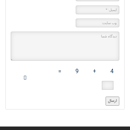
=
9
+
4
ارسال